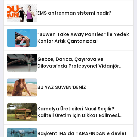
EMS antrenman sistemi nedir?
“Suwen Take Away Panties” ile Yedek
Konfor Artık Çantanızda!
Gebze, Darıca, Çayırova ve
Dilovası’nda Profesyonel Vidanjör
Hizmetleri
BU YAZ SUWEN’DENİZ
Kamelya Üreticileri Nasıl Seçilir?
Kaliteli Üretim İçin Dikkat Edilmesi
Gereken 10 Kriter
Başkent İHA’da TARAFINDAN e devlet