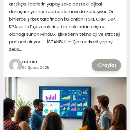
arttıkça, liderlerin yapay zeka destekli dijital
dönüşüm yol haritası belirlemesi de zorlaşıyor. On
TEKNOLOJI
binlerce şirket tarafından kullanılan ITSM, CRM, ERP,
RPA ve IIoT çözümlerine tek noktadan erişme
YAŞAM
olanağı sunan MindDX, şirketlerin teknoloji ve strateji
partneri oluyor. İSTANBUL — Çin merkezli yapay
zeka…
admin
Paylaş
06 Şubat 2025