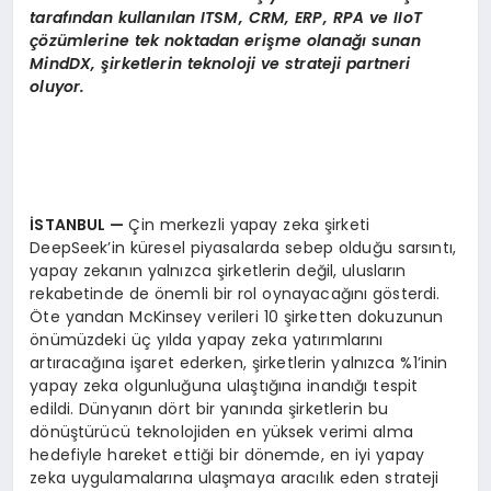
tarafından kullanılan ITSM, CRM, ERP, RPA ve IIoT
çözümlerine tek noktadan erişme olanağı
sunan
MindDX,
şirketlerin teknoloji ve strateji partneri
oluyor.
İSTANBUL
—
Çin merkezli yapay zeka şirketi
DeepSeek’in küresel piyasalarda sebep olduğu sarsıntı,
yapay zekanın yalnızca şirketlerin değil, ulusların
rekabetinde de önemli bir rol oynayacağını gösterdi.
Öte yandan McKinsey verileri 10 şirketten dokuzunun
önümüzdeki üç yılda yapay zeka yatırımlarını
artıracağına işaret ederken, şirketlerin yalnızca %1’inin
yapay zeka olgunluğuna ulaştığına inandığı tespit
edildi. Dünyanın dört bir yanında şirketlerin bu
dönüştürücü teknolojiden en yüksek verimi alma
hedefiyle hareket ettiği bir dönemde, en iyi yapay
zeka uygulamalarına ulaşmaya aracılık eden strateji