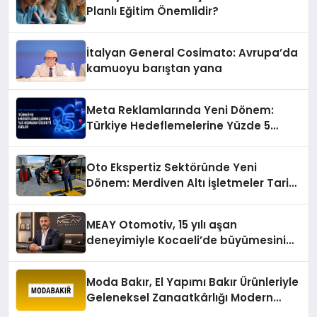
Planlı Eğitim Önemlidir?
İtalyan General Cosimato: Avrupa’da
kamuoyu barıştan yana
Meta Reklamlarında Yeni Dönem:
Türkiye Hedeflemelerine Yüzde 5
Konum Ücreti Geldi
Oto Ekspertiz Sektöründe Yeni
Dönem: Merdiven Altı İşletmeler Tarih
Oluyor
MEAY Otomotiv, 15 yılı aşan
deneyimiyle Kocaeli’de büyümesini
sürdürüyor
Moda Bakır, El Yapımı Bakır Ürünleriyle
Geleneksel Zanaatkârlığı Modern
Yaşam Alanlarına Taşıyor