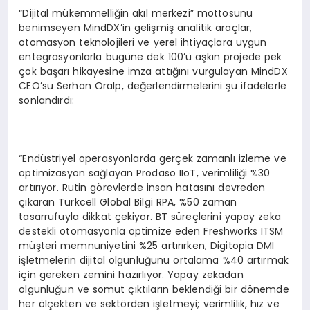
“Dijital mükemmelliğin akıl merkezi” mottosunu
benimseyen MindDX’in gelişmiş analitik araçlar,
otomasyon teknolojileri ve yerel ihtiyaçlara uygun
entegrasyonlarla bugüne dek 100’ü aşkın projede pek
çok başarı hikayesine imza attığını vurgulayan MindDX
CEO’su Serhan Oralp, değerlendirmelerini şu ifadelerle
sonlandırdı:
“Endüstriyel operasyonlarda gerçek zamanlı izleme ve
optimizasyon sağlayan Prodaso IIoT, verimliliği %30
artırıyor. Rutin görevlerde insan hatasını devreden
çıkaran Turkcell Global Bilgi RPA, %50 zaman
tasarrufuyla dikkat çekiyor. BT süreçlerini yapay zeka
destekli otomasyonla optimize eden Freshworks ITSM
müşteri memnuniyetini %25 artırırken, Digitopia DMI
işletmelerin dijital olgunluğunu ortalama %40 artırmak
için gereken zemini hazırlıyor. Yapay zekadan
olgunluğun ve somut çıktıların beklendiği bir dönemde
her ölçekten ve sektörden işletmeyi; verimlilik, hız ve