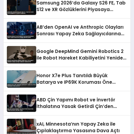
Samsung 2026’da Galaxy S26 FE, Tab
S12 ve XR Gözlüklerini Piyasaya
Sürecek
AB’den OpenAI ve Anthropic Olayları
Sonrası Yapay Zeka Sağlayıcılarına
Kritik Çağrı
Google DeepMind Gemini Robotics 2
ile Robot Hareket Kabiliyetini Yeniden
Tanımlıyor
Honor X7e Plus Tanıtıldı Büyük
Batarya ve IP69K Koruması Öne
Çıkıyor
ABD Çin Yapımı Robot ve İnvertör
İthalatına Yasak Getirdi Çin’den
Tepki
xAI, Minnesota’nın Yapay Zeka ile
Çıplaklaştırma Yasasına Dava Açtı