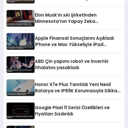
Elon Musk’ın xAI Şirketinden
Minnesota’nın Yapay Zeka
“Çıplaklaştırma” Yasasına Dava
Apple Finansal Sonuçlarını Açıkladı
iPhone ve Mac Yükselişte iPad
Geriledi
ABD Çin yapımı robot ve invertör
ithalatını yasakladı
Honor X7e Plus Tanıtıldı Yeni Nesil
Batarya ve IP69K Korumasıyla Dikkat
Çekiyor
Google Pixel 11 Serisi Özellikleri ve
Fiyatları Sızdırıldı