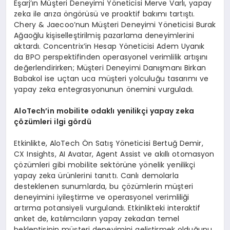
Eşarj’ın Müşteri Deneyimi Yöneticisi Merve Varlı, yapay
zeka ile arıza öngörüsü ve proaktif bakımı tartıştı.
Chery & Jaecoo’nun Müşteri Deneyimi Yöneticisi Burak
Ağaoğlu kişiselleştirilmiş pazarlama deneyimlerini
aktardı. Concentrix’in Hesap Yöneticisi Adem Uyanık
da BPO perspektifinden operasyonel verimlilik artışını
değerlendirirken; Müşteri Deneyimi Danışmanı Birkan
Babakol ise uçtan uca müşteri yolculuğu tasarımı ve
yapay zeka entegrasyonunun önemini vurguladı.
AloTech’in m
obilite
odaklı yenilikçi y
apay
zeka
ç
ö
zümleri ilgi g
ö
rdü
Etkinlikte, AloTech Ön Satış Yöneticisi Bertuğ Demir,
CX Insights, AI Avatar, Agent Assist ve akıllı otomasyon
çözümleri gibi mobilite sektörüne yönelik yenilikçi
yapay zeka ürünlerini tanıttı. Canlı demolarla
desteklenen sunumlarda, bu çözümlerin müşteri
deneyimini iyileştirme ve operasyonel verimliliği
artırma potansiyeli vurgulandı. Etkinlikteki interaktif
anket de, katılımcıların yapay zekadan temel
beklentisinin müşteri deneyimini geliştirmek olduğunu