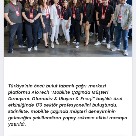
Türkiye’nin
ö
ncü bulut tabanlı çağrı merkezi
platformu AloTech
“
Mobilite
Çağında Müşteri
Deneyimi: Otomotiv & Ulaşım & Enerji” başlıklı özel
etkinliğinde 170 sekt
ö
r profesyonelini buluşturdu.
Etkinlikte, m
obilite
çağında müşteri deneyiminin
geleceğini şekillendiren yapay zekanın etkisi masaya
yatırıldı.