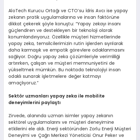
AloTech Kurucu Ortağı ve CTO’su İdris Avcı ise yapay
zekanın pratik uygulamalarına ve insan faktörüne
dikkat çekerek şöyle konuştu: “Yapay zekayı insanı
güçlendiren ve destekleyen bir teknoloji olarak
konumlandırıyoruz. Özellikle müşteri hizmetlerinde
yapay zeka, temsilcilerimizin rutin işlerden sıyrılarak
daha karmaşık ve empatik görevlere odaklanmasını
sağlıyor. Doğru yapay zeka çözümleriyle verimliliği
artırırken, çalışan ve müşteri memnuniyetini de
yükseltmek mümkün. Bu noktada teknolojiyi insan
odaklı sunarak işletmelere değer katmayı
amaçlıyoruz.”
Sekt
ö
r uzmanları y
apay
zeka ile m
obilite
deneyimlerini paylaştı
Zirvede, alanında uzman isimler yapay zekanın
sektörel uygulamalarını ve müşteri deneyimine
etkilerini ele aldı. Enerji sektöründen Zorlu Enerji Müşteri
Deneyimi ve Çağrı Merkezi Yöneticisi Onur Peker ve