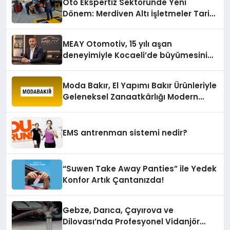
Oto Ekspertiz Sektöründe Yeni
Dönem: Merdiven Altı İşletmeler Tarih
Oluyor
MEAY Otomotiv, 15 yılı aşan
deneyimiyle Kocaeli’de büyümesini
sürdürüyor
Moda Bakır, El Yapımı Bakır Ürünleriyle
Geleneksel Zanaatkârlığı Modern
Yaşam Alanlarına Taşıyor
EMS antrenman sistemi nedir?
“Suwen Take Away Panties” ile Yedek
Konfor Artık Çantanızda!
Gebze, Darıca, Çayırova ve
Dilovası’nda Profesyonel Vidanjör