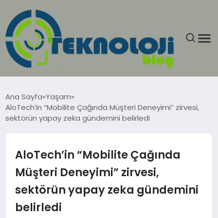
ANASAYFA
Ana Sayfa
Yaşam
AloTech’in “Mobilite Çağında Müşteri Deneyimi” zirvesi,
GÜNCEL
sektörün yapay zeka gündemini belirledi
EĞITIM
AloTech’in “Mobilite Çağında
EKONOMI
Müşteri Deneyimi” zirvesi,
sektörün yapay zeka gündemini
GENEL
belirledi
GÜNDEM