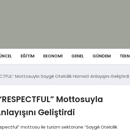
ÜNCEL
EĞITIM
EKONOMI
GENEL
GÜNDEM
TEKN
FUL” Mottosuyla Saygılı Otelcilik Hizmeti Anlayışını Geliştirdi
 “RESPECTFUL” Mottosuyla
nlayışını Geliştirdi
ctful” mottosu ile turizm sektörüne “Saygılı Otelcilik