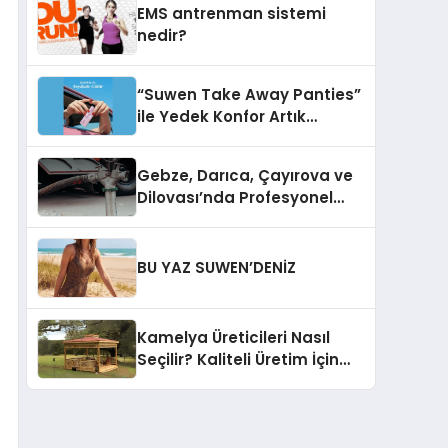
EMS antrenman sistemi
nedir?
“Suwen Take Away Panties”
ile Yedek Konfor Artık
Çantanızda!
Gebze, Darıca, Çayırova ve
Dilovası’nda Profesyonel
Vidanjör Hizmetleri
BU YAZ SUWEN’DENİZ
Kamelya Üreticileri Nasıl
Seçilir? Kaliteli Üretim İçin
Dikkat Edilmesi Gereken 10
Kriter