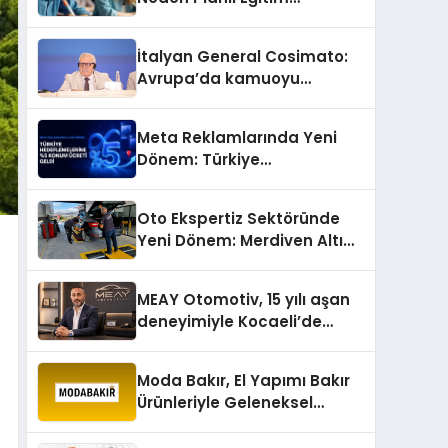
Önemlidir?
İtalyan General Cosimato:
Avrupa’da kamuoyu
barıştan yana
Meta Reklamlarında Yeni
Dönem: Türkiye
Hedeflemelerine Yüzde 5
Konum Ücreti Geldi
Oto Ekspertiz Sektöründe
Yeni Dönem: Merdiven Altı
İşletmeler Tarih Oluyor
MEAY Otomotiv, 15 yılı aşan
deneyimiyle Kocaeli’de
büyümesini sürdürüyor
Moda Bakır, El Yapımı Bakır
Ürünleriyle Geleneksel
Zanaatkârlığı Modern
Yaşam Alanlarına Taşıyor