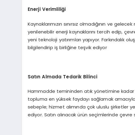
Enerji Verimliliği
Kaynaklarımızın sınırsız olmadığının ve gelecek n
yenilenebilir enerji kaynaklarını tercih edip, çe
yeni teknoloji yatırımları yapıyor. Farkındalık o
bilgilendirip iş birliğine teşvik ediyor
Satın Almada Tedarik Bilinci
Hammadde temininden atık yönetimine kadar o
topluma en yüksek faydayı sağlamak amacıyla çe
sebeple; hizmet alımında çok uluslu şirketler yeri
ediyor. Satın alınacak ürün seçimlerinde çevre se