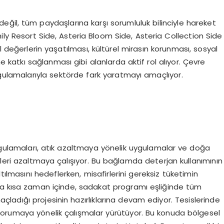
değil, tüm paydaşlarına karşı sorumluluk bilinciyle hareket
ily Resort Side, Asteria Bloom Side, Asteria Collection Side
l değerlerin yaşatılması, kültürel mirasın korunması, sosyal
e katkı sağlanması gibi alanlarda aktif rol alıyor. Çevre
ygulamalarıyla sektörde fark yaratmayı amaçlıyor.
 uygulamaları, atık azaltmaya yönelik uygulamalar ve doğa
ileri azaltmaya çalışıyor. Bu bağlamda deterjan kullanımının
tılmasını hedeflerken, misafirlerini gereksiz tüketimin
da kısa zaman içinde, sadakat programı eşliğinde tüm
açladığı projesinin hazırlıklarına devam ediyor. Tesislerinde
korumaya yönelik çalışmalar yürütüyor. Bu konuda bölgesel