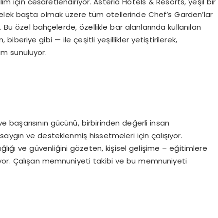
lım için cesaretlendiriyor. Asteria Hotels & Resorts, yeşil bir
Belek başta olmak üzere tüm otellerinde Chef’s Garden’lar
. Bu özel bahçelerde, özellikle bar alanlarında kullanılan
iberiye gibi — ile çeşitli yeşillikler yetiştirilerek,
im sunuluyor.
 başarısının gücünü, birbirinden değerli insan
 saygın ve desteklenmiş hissetmeleri için çalışıyor.
ağlığı ve güvenliğini gözeten, kişisel gelişime – eğitimlere
iyor. Çalışan memnuniyeti takibi ve bu memnuniyeti