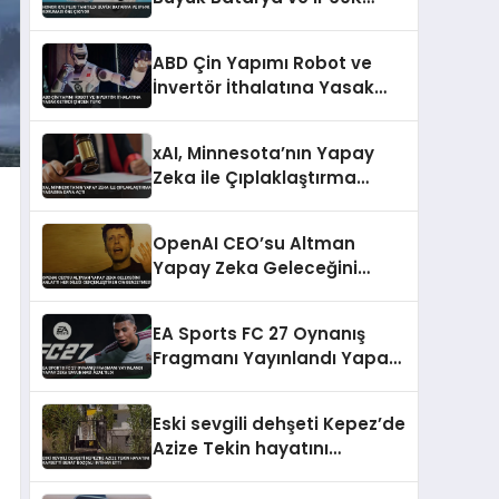
Koruması Öne Çıkıyor
ABD Çin Yapımı Robot ve
İnvertör İthalatına Yasak
Getirdi Çin’den Tepki
xAI, Minnesota’nın Yapay
Zeka ile Çıplaklaştırma
Yasasına Dava Açtı
OpenAI CEO’su Altman
Yapay Zeka Geleceğini
Anlattı Her Dileği
Gerçekleştiren Cin
EA Sports FC 27 Oynanış
Benzetmesi
Fragmanı Yayınlandı Yapay
Zeka Savunması Azaltıldı
Eski sevgili dehşeti Kepez’de
Azize Tekin hayatını
kaybetti Berat Bozçalı
intihar etti