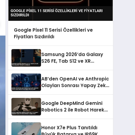
Google Pixel 11 Serisi Özellikleri ve
Fiyatları Sızdırıldı
Samsung 2026’da Galaxy
S26 FE, Tab S12 ve XR
Gözlüklerini Piyasaya
Sürecek
AB’den OpenAI ve Anthropic
Olayları Sonrası Yapay Zeka
Sağlayıcılarına Kritik Çağrı
Google DeepMind Gemini
Robotics 2 ile Robot Hareket
Kabiliyetini Yeniden
Tanımlıyor
Honor X7e Plus Tanıtıldı
Büyük Batarya ve IP69K