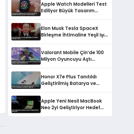
Apple Watch Modelleri Test
Ediliyor Büyük Tasarım
Değişikliği Daha Sonra
Gelecek
Elon Musk Tesla SpaceX
Birleşme İhtimaline Yeşil Işık
Yaktı
Valorant Mobile Çin’de 100
Milyon Oyuncuyu Aştı
Küresel Çıkış Yaklaşıyor mu
Honor X7e Plus Tanıtıldı
Geliştirilmiş Batarya ve
IP69K Korumasıyla Dikkat
Çekiyor
Apple Yeni Nesil MacBook
Neo 2yi Geliştiriyor Hedef
2027