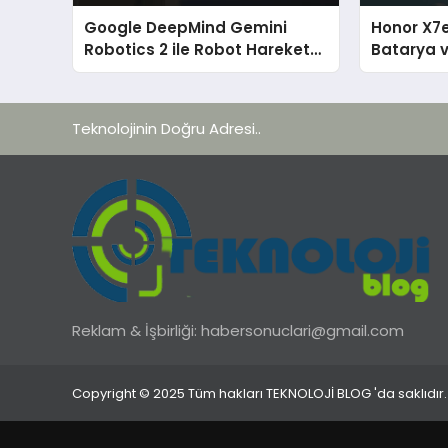
Google DeepMind Gemini
Honor X7e
Robotics 2 ile Robot Hareket
Batarya 
Kabiliyetini Yeniden
Öne Çıkıy
Tanımlıyor
Teknolojinin Doğru Adresi..
Reklam & İşbirliği:
habersonuclari@gmail.com
Copyright © 2025 Tüm hakları TEKNOLOJİ BLOG 'da saklıdır.