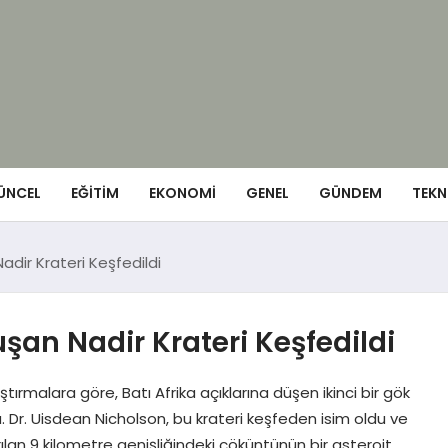
ÜNCEL
EĞITIM
EKONOMI
GENEL
GÜNDEM
TEKN
dir Krateri Keşfedildi
şan Nadir Krateri Keşfedildi
tırmalara göre, Batı Afrika açıklarına düşen ikinci bir gök
. Dr. Uisdean Nicholson, bu krateri keşfeden isim oldu ve
ırılan 9 kilometre genişliğindeki çöküntünün bir asteroit