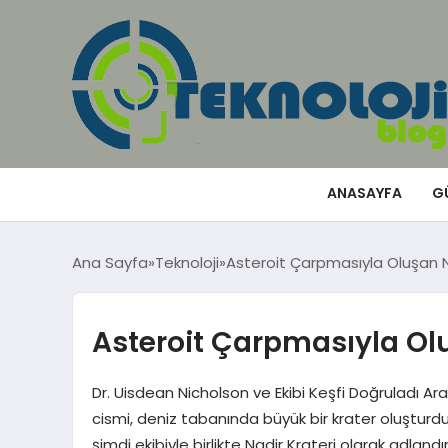
ANASAYFA
G
Ana Sayfa
Teknoloji
Asteroit Çarpmasıyla Oluşan Na
Asteroit Çarpmasıyla Olu
Dr. Uisdean Nicholson ve Ekibi Keşfi Doğruladı Araş
cismi, deniz tabanında büyük bir krater oluşturdu
şimdi ekibiyle birlikte Nadir Krateri olarak adland