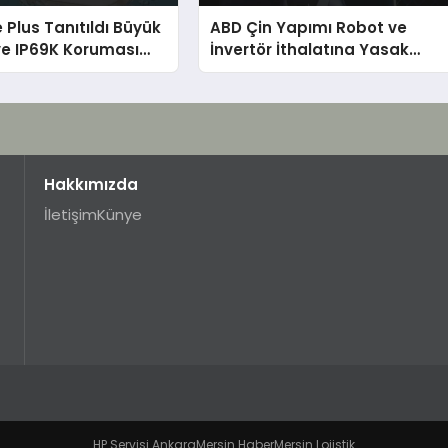
 Plus Tanıtıldı Büyük
ABD Çin Yapımı Robot ve
ve IP69K Koruması
İnvertör İthalatına Yasak
or
Getirdi Çin’den Tepki
Hakkımızda
İletişim
Künye
HP Servisi Ankara
Mersin Haber
Mersin Lojistik