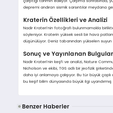
çarptığı tahmin ediliyor. Çarpma sonrasında, y
depremi andıran sismik sarsıntılar meydana gelm
Kraterin Özellikleri ve Analizi
Nadir Krateri’nin fotoğrafı bulunmamakla birlik
söyleniyor. Kraterin yüksek sesli bir hava patl
düşünülüyor. Deniz tabanından yükselen suyun zem
Sonuç ve Yayınlanan Bulgula
Nadir Krateri’nin keşfi ve analizi, Nature Comm
Nicholson ve ekibi, TGS adlı bir jeofizik şirketin
daha iyi anlamaya çalışıyor. Bu tür büyük çaplı 
bu keşif bilim dünyasında büyük ilgi uyandırmı
Benzer Haberler