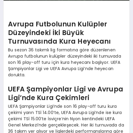
Avrupa Futbolunun Kulüpler
Düzeyindeki İki Büyük
Turnuvasında Kura Heyecanı
Bu sezon 36 takımlı lig formatına göre düzenlenen
Avrupa futbolunun kulüpler düzeyindeki iki turnuvada
son 16 play-off turu için kura heyecanı başlıyor. UEFA
Şampiyonlar Ligi ve UEFA Avrupa Ligi’nde heyecan
dorukta.
UEFA Şampiyonlar Ligi ve Avrupa
Ligi’nde Kura Çekimleri
UEFA Şampiyonlar Ligi’nde son 16 play-off turu kura
çekimi yarın TSİ 14.00’te, UEFA Avrupa Ligi’nde ise kura
çekimi TSİ 15.00’te İsviçre’nin Nyon kentindeki UEFA
Genel Merkezi’nde gerçekleşecek. Her iki turnuvada da
36 takım yer alıyor ve liglerdeki performanslarına göre