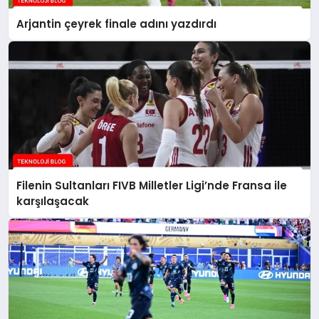
Arjantin çeyrek finale adını yazdırdı
Filenin Sultanları FIVB Milletler Ligi’nde Fransa ile
karşılaşacak