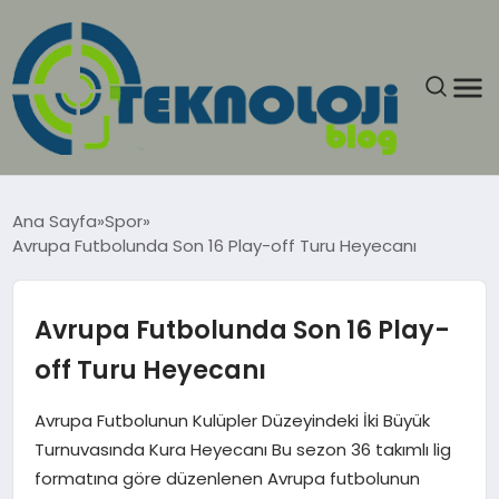
ANASAYFA
Ana Sayfa
Spor
Avrupa Futbolunda Son 16 Play-off Turu Heyecanı
GÜNCEL
EĞITIM
Avrupa Futbolunda Son 16 Play-
off Turu Heyecanı
EKONOMI
Avrupa Futbolunun Kulüpler Düzeyindeki İki Büyük
GENEL
Turnuvasında Kura Heyecanı Bu sezon 36 takımlı lig
formatına göre düzenlenen Avrupa futbolunun
GÜNDEM