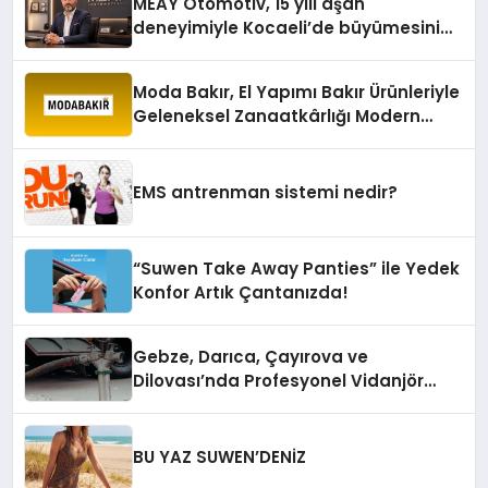
MEAY Otomotiv, 15 yılı aşan
deneyimiyle Kocaeli’de büyümesini
sürdürüyor
Moda Bakır, El Yapımı Bakır Ürünleriyle
Geleneksel Zanaatkârlığı Modern
Yaşam Alanlarına Taşıyor
EMS antrenman sistemi nedir?
“Suwen Take Away Panties” ile Yedek
Konfor Artık Çantanızda!
Gebze, Darıca, Çayırova ve
Dilovası’nda Profesyonel Vidanjör
Hizmetleri
BU YAZ SUWEN’DENİZ