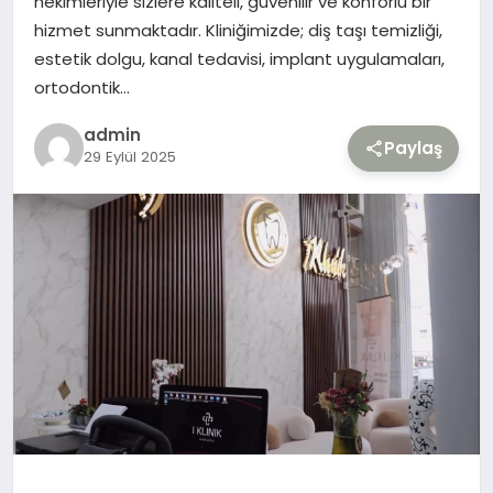
hekimleriyle sizlere kaliteli, güvenilir ve konforlu bir
hizmet sunmaktadır. Kliniğimizde; diş taşı temizliği,
TEKNOLOJI
estetik dolgu, kanal tedavisi, implant uygulamaları,
ortodontik…
YAŞAM
admin
Paylaş
29 Eylül 2025