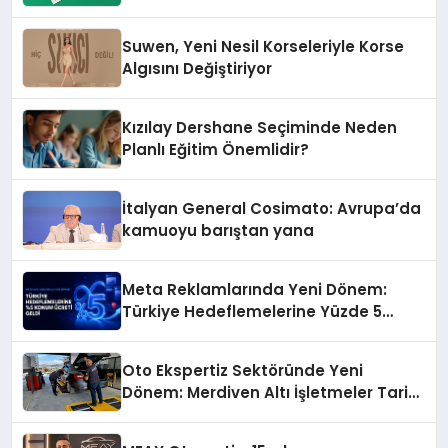
Suwen, Yeni Nesil Korseleriyle Korse
Algısını Değiştiriyor
Kızılay Dershane Seçiminde Neden
Planlı Eğitim Önemlidir?
İtalyan General Cosimato: Avrupa’da
kamuoyu barıştan yana
Meta Reklamlarında Yeni Dönem:
Türkiye Hedeflemelerine Yüzde 5
Konum Ücreti Geldi
Oto Ekspertiz Sektöründe Yeni
Dönem: Merdiven Altı İşletmeler Tarih
Oluyor