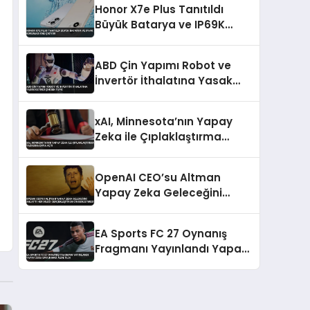
Honor X7e Plus Tanıtıldı
Büyük Batarya ve IP69K
Koruması Öne Çıkıyor
ABD Çin Yapımı Robot ve
İnvertör İthalatına Yasak
Getirdi Çin’den Tepki
xAI, Minnesota’nın Yapay
Zeka ile Çıplaklaştırma
Yasasına Dava Açtı
OpenAI CEO’su Altman
Yapay Zeka Geleceğini
Anlattı Her Dileği
Gerçekleştiren Cin
EA Sports FC 27 Oynanış
Benzetmesi
Fragmanı Yayınlandı Yapay
Zeka Savunması Azaltıldı