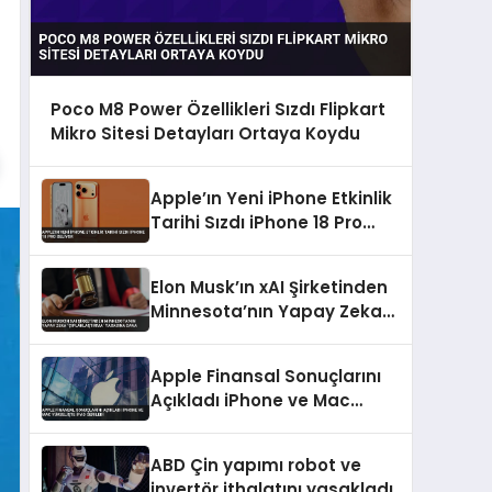
Poco M8 Power Özellikleri Sızdı Flipkart
Mikro Sitesi Detayları Ortaya Koydu
Apple’ın Yeni iPhone Etkinlik
Tarihi Sızdı iPhone 18 Pro
Geliyor
Elon Musk’ın xAI Şirketinden
Minnesota’nın Yapay Zeka
“Çıplaklaştırma” Yasasına
Dava
Apple Finansal Sonuçlarını
Açıkladı iPhone ve Mac
Yükselişte iPad Geriledi
ABD Çin yapımı robot ve
invertör ithalatını yasakladı