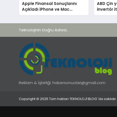
Apple Finansal Sonuçlarını
ABD Çin y
Açıkladı iPhone ve Mac
invertör i
Yükselişte iPad Geriledi
Teknolojinin Doğru Adresi..
Reklam & İşbirliği:
habersonuclari@gmail.com
Copyright © 2025 Tüm hakları TEKNOLOJİ BLOG 'da saklıdır.