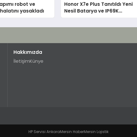
apımı robot ve
Honor X7e Plus Tanıtıldı Yeni
thalatını yasakladı
Nesil Batarya ve IP69K
Korumasıyla Dikkat Çekiyor
Hakkımızda
İletişim
Künye
HP Servisi Ankara
Mersin Haber
Mersin Lojistik