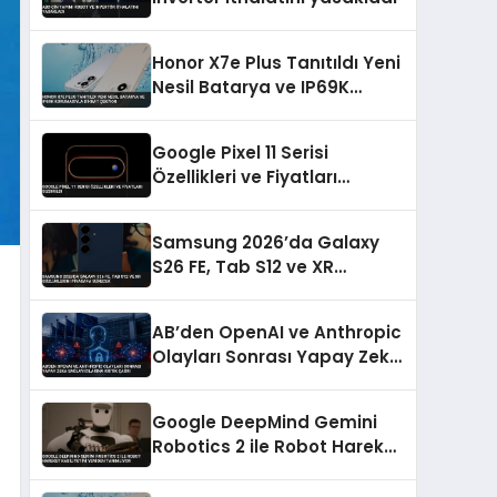
Honor X7e Plus Tanıtıldı Yeni
Nesil Batarya ve IP69K
Korumasıyla Dikkat Çekiyor
Google Pixel 11 Serisi
Özellikleri ve Fiyatları
Sızdırıldı
Samsung 2026’da Galaxy
S26 FE, Tab S12 ve XR
Gözlüklerini Piyasaya
Sürecek
AB’den OpenAI ve Anthropic
Olayları Sonrası Yapay Zeka
Sağlayıcılarına Kritik Çağrı
Google DeepMind Gemini
Robotics 2 ile Robot Hareket
Kabiliyetini Yeniden
Tanımlıyor