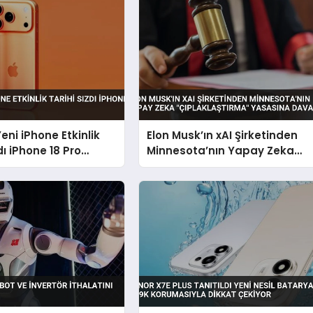
eni iPhone Etkinlik
Elon Musk’ın xAI Şirketinden
dı iPhone 18 Pro
Minnesota’nın Yapay Zeka
“Çıplaklaştırma” Yasasına
Dava