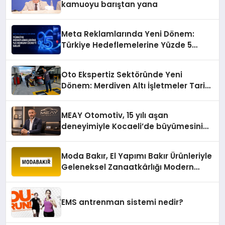
kamuoyu barıştan yana
Meta Reklamlarında Yeni Dönem:
Türkiye Hedeflemelerine Yüzde 5
Konum Ücreti Geldi
Oto Ekspertiz Sektöründe Yeni
Dönem: Merdiven Altı İşletmeler Tarih
Oluyor
MEAY Otomotiv, 15 yılı aşan
deneyimiyle Kocaeli’de büyümesini
sürdürüyor
Moda Bakır, El Yapımı Bakır Ürünleriyle
Geleneksel Zanaatkârlığı Modern
Yaşam Alanlarına Taşıyor
EMS antrenman sistemi nedir?