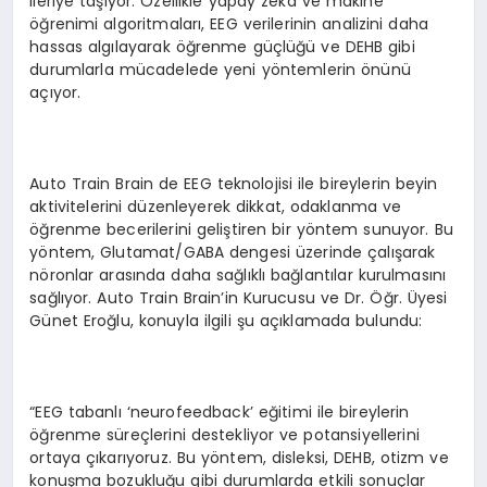
ileriye taşıyor. Özellikle yapay zeka ve makine
öğrenimi algoritmaları, EEG verilerinin analizini daha
hassas algılayarak öğrenme güçlüğü ve DEHB gibi
durumlarla mücadelede yeni yöntemlerin önünü
açıyor.
Auto Train Brain de EEG teknolojisi ile bireylerin beyin
aktivitelerini düzenleyerek dikkat, odaklanma ve
öğrenme becerilerini geliştiren bir yöntem sunuyor. Bu
yöntem, Glutamat/GABA dengesi üzerinde çalışarak
nöronlar arasında daha sağlıklı bağlantılar kurulmasını
sağlıyor. Auto Train Brain’in Kurucusu ve Dr. Öğr. Üyesi
Günet Eroğlu, konuyla ilgili şu açıklamada bulundu:
“EEG tabanlı ‘neurofeedback’ eğitimi ile bireylerin
öğrenme süreçlerini destekliyor ve potansiyellerini
ortaya çıkarıyoruz. Bu yöntem, disleksi, DEHB, otizm ve
konuşma bozukluğu gibi durumlarda etkili sonuçlar