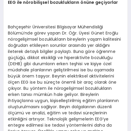
EEG
ile n
ö
robilişsel bozuklukların
ö
nüne geçiyorlar
Bahçeşehir Üniversitesi Bilgisayar Mühendisliği
Bölümü’nde görev yapan Dr. Öğr. Üyesi Günet Eroğlu
nörogelişimsel bozuklukların bireylerin yaşam kalitesini
doğrudan etkileyen sorunlar arasında yer aldığını
ileterek detaylı bilgiler paylaştı. Buna göre öğrenme
güçlüğü, dikkat eksikliği ve hiperaktivite bozukluğu
(DEHB) gibi durumların erken teşhisi ve kişiye özel
müdahale planlarının geliştirilmesi ise bu aşamada
büyük önem taşıyor. Beynin elektriksel aktivitelerini
ölçen EEG ise bu süreçte önemli bir araç olarak öne
çıkıyor. Bu yöntem ile nörogelişimsel bozuklukların
erken tanısı mümkün hale geliyor. Bireylerin
ihtiyaçlarına uygun, kişiselleştirilmiş eğitim planlarının
oluşturulmasını sağlıyor. Beyin dalgalarının düzenli
ölçümü ve analizi, eğitim ve tedavi süreçlerinin
etkinliğini artırıyor. Teknolojik gelişmelerin EEG’ye
entegre edilmesi ise tedavi yöntemlerini daha da