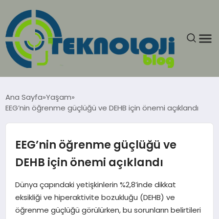
ANASAYFA
Ana Sayfa
Yaşam
EEG’nin öğrenme güçlüğü ve DEHB için önemi açıklandı
GÜNCEL
EĞITIM
EEG’nin öğrenme güçlüğü ve
DEHB için önemi açıklandı
EKONOMI
Dünya çapındaki yetişkinlerin %2,8’inde dikkat
GENEL
eksikliği ve hiperaktivite bozukluğu (DEHB) ve
öğrenme güçlüğü görülürken, bu sorunların belirtileri
GÜNDEM