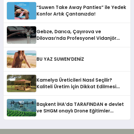
“Suwen Take Away Panties” ile Yedek
Konfor Artık Çantanızda!
Gebze, Darıca, Çayırova ve
Dilovası’nda Profesyonel Vidanjör
Hizmetleri
BU YAZ SUWEN’DENİZ
Kamelya Üreticileri Nasıl Seçilir?
Kaliteli Üretim İçin Dikkat Edilmesi
Gereken 10 Kriter
Başkent İHA’da TARAFINDAN e devlet
ve SHGM onaylı Drone Eğitimler
Başlıyor!