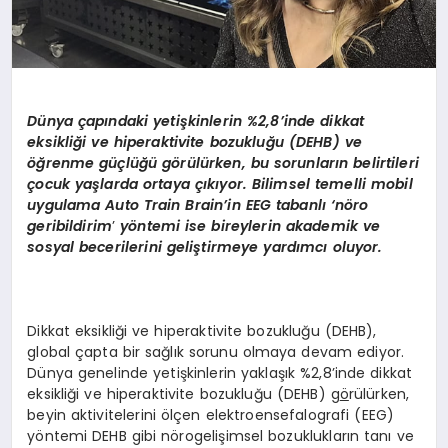
Dünya çapındaki yetişkinlerin %2,8’inde dikkat
eksikliği ve hiperaktivite bozukluğu (DEHB) ve
öğrenme güçlüğü g
ö
rülürken, bu sorunların belirtileri
çocuk yaşlarda ortaya çıkıyor. Bilimsel temelli mobil
uygulama Auto Train Brain’in EEG tabanlı ‘n
ö
ro
geribildirim
’
y
ö
ntemi ise bireylerin akademik ve
sosyal becerilerini geliştirmeye yardımcı oluyor.
Dikkat eksikliği ve hiperaktivite bozukluğu (DEHB),
global çapta bir sağlık sorunu olmaya devam ediyor.
Dünya genelinde yetişkinlerin yaklaşık %2,8’inde dikkat
eksikliği ve hiperaktivite bozukluğu (DEHB) g
ö
rülürken,
beyin aktivitelerini ölçen elektroensefalografi (EEG)
yöntemi DEHB gibi nörogelişimsel bozuklukların tanı ve