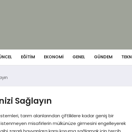
ÜNCEL
EĞITIM
EKONOMI
GENEL
GÜNDEM
TEKN
layın
inizi Sağlayın
t sistemleri, tarım alanlarından çiftliklere kadar geniş bir
ve istenmeyen misafirlerin mülkünüze girmesini engelleyerek
 gibi zararlı hayvanlara karşı koruma sağlamak için tercih