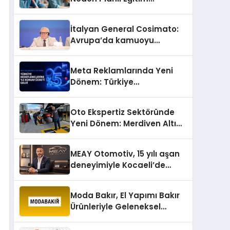
Önemlidir?
İtalyan General Cosimato:
Avrupa’da kamuoyu
barıştan yana
Meta Reklamlarında Yeni
Dönem: Türkiye
Hedeflemelerine Yüzde 5
Konum Ücreti Geldi
Oto Ekspertiz Sektöründe
Yeni Dönem: Merdiven Altı
İşletmeler Tarih Oluyor
MEAY Otomotiv, 15 yılı aşan
deneyimiyle Kocaeli’de
büyümesini sürdürüyor
Moda Bakır, El Yapımı Bakır
Ürünleriyle Geleneksel
Zanaatkârlığı Modern
Yaşam Alanlarına Taşıyor