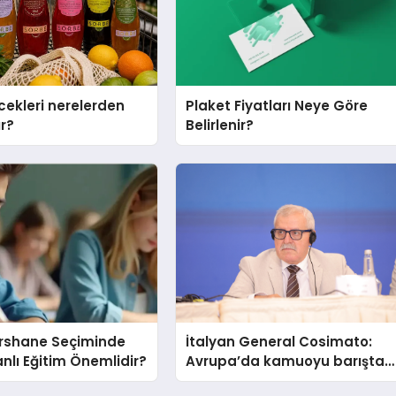
cekleri nerelerden
Plaket Fiyatları Neye Göre
ır?
Belirlenir?
ershane Seçiminde
İtalyan General Cosimato:
nlı Eğitim Önemlidir?
Avrupa’da kamuoyu barıştan
yana