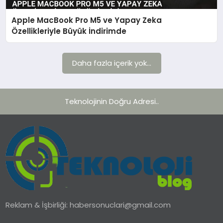
Apple MacBook Pro M5 ve Yapay Zeka
TEKNOLOJI
Özellikleriyle Büyük İndirimde
YAŞAM
Daha fazla içerik yok...
Teknolojinin Doğru Adresi..
Reklam & İşbirliği:
habersonuclari@gmail.com