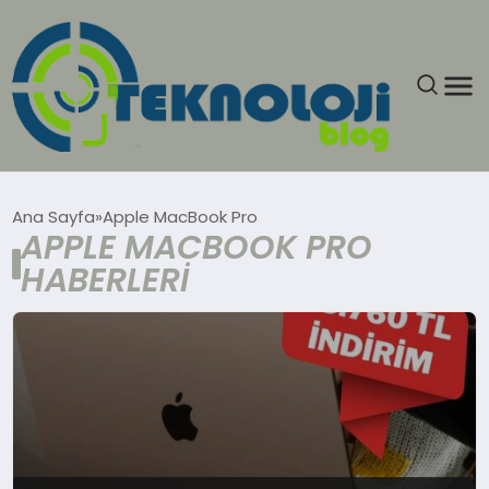
ANASAYFA
Ana Sayfa
Apple MacBook Pro
APPLE MACBOOK PRO
GÜNCEL
HABERLERI
EĞITIM
EKONOMI
GENEL
GÜNDEM