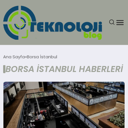
ANASAYFA
Ana Sayfa
Borsa İstanbul
BORSA İSTANBUL HABERLERI
GÜNCEL
EĞITIM
EKONOMI
GENEL
GÜNDEM