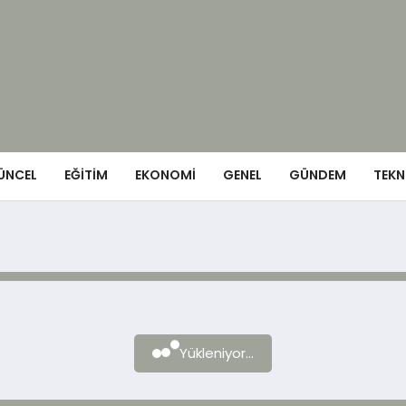
ÜNCEL
EĞITIM
EKONOMI
GENEL
GÜNDEM
TEKN
Yükleniyor...