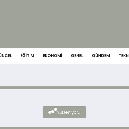
ÜNCEL
EĞITIM
EKONOMI
GENEL
GÜNDEM
TEKN
Yükleniyor...