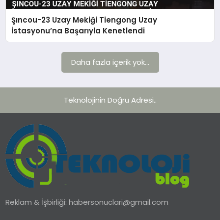
Şıncou-23 Uzay Mekiği Tiengong Uzay
TEKNOLOJI
İstasyonu’na Başarıyla Kenetlendi
YAŞAM
Daha fazla içerik yok...
Teknolojinin Doğru Adresi..
Reklam & İşbirliği:
habersonuclari@gmail.com