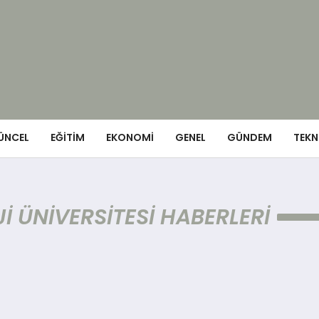
ÜNCEL
EĞITIM
EKONOMI
GENEL
GÜNDEM
TEKN
I ÜNIVERSITESI HABERLERI