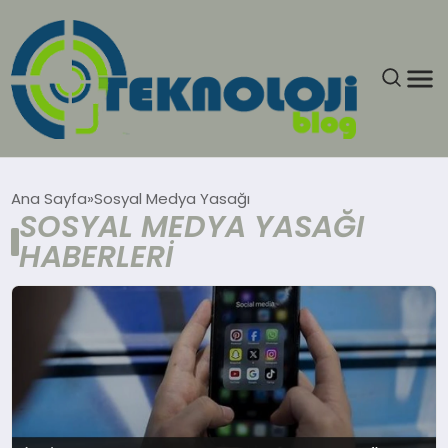
ANASAYFA
Ana Sayfa
Sosyal Medya Yasağı
SOSYAL MEDYA YASAĞI
GÜNCEL
HABERLERI
EĞITIM
EKONOMI
GENEL
GÜNDEM