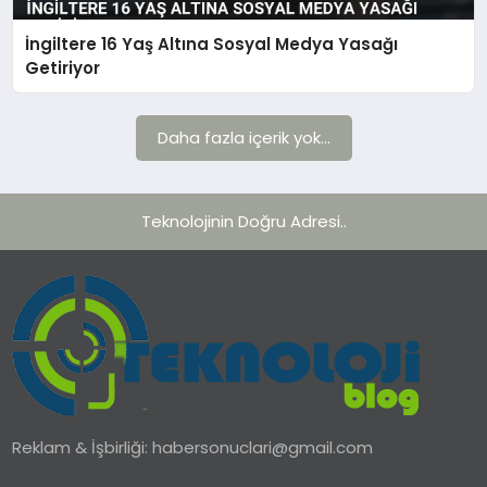
İngiltere 16 Yaş Altına Sosyal Medya Yasağı
TEKNOLOJI
Getiriyor
YAŞAM
Daha fazla içerik yok...
Teknolojinin Doğru Adresi..
Reklam & İşbirliği:
habersonuclari@gmail.com