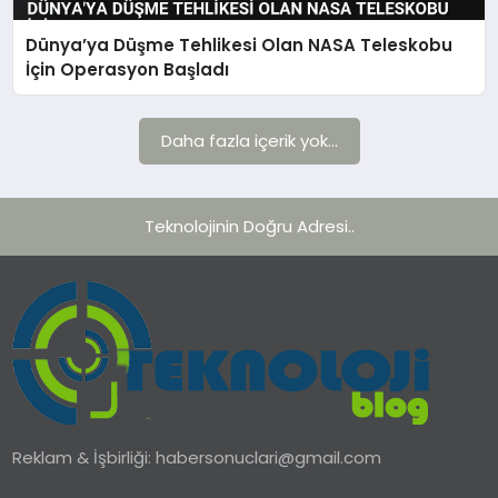
Dünya’ya Düşme Tehlikesi Olan NASA Teleskobu
TEKNOLOJI
İçin Operasyon Başladı
YAŞAM
Daha fazla içerik yok...
Teknolojinin Doğru Adresi..
Reklam & İşbirliği:
habersonuclari@gmail.com