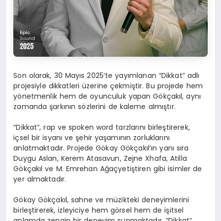
Son olarak, 30 Mayıs 2025’te yayımlanan “Dikkat” adlı
projesiyle dikkatleri üzerine çekmiştir. Bu projede hem
yönetmenlik hem de oyunculuk yapan Gökçakıl, aynı
zamanda şarkının sözlerini de kaleme almıştır.
“Dikkat”, rap ve spoken word tarzlarını birleştirerek,
içsel bir isyanı ve şehir yaşamının zorluklarını
anlatmaktadır. Projede Gökay Gökçakıl’ın yanı sıra
Duygu Aslan, Kerem Atasavun, Zejne Xhafa, Atilla
Gökçakıl ve M. Emrehan Ağaçyetiştiren gibi isimler de
yer almaktadır.
Gökay Gökçakıl, sahne ve müzikteki deneyimlerini
birleştirerek, izleyiciye hem görsel hem de işitsel
anlamda zengin bir deneyim sunmaktadır. “Dikkat”