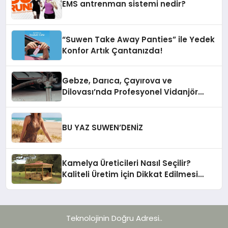
EMS antrenman sistemi nedir?
“Suwen Take Away Panties” ile Yedek
Konfor Artık Çantanızda!
Gebze, Darıca, Çayırova ve
Dilovası’nda Profesyonel Vidanjör
Hizmetleri
BU YAZ SUWEN’DENİZ
Kamelya Üreticileri Nasıl Seçilir?
Kaliteli Üretim İçin Dikkat Edilmesi
Gereken 10 Kriter
Teknolojinin Doğru Adresi..