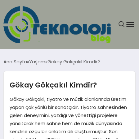
ANASAYFA
Ana Sayfa
Yaşam
Gökay Gökçakıl Kimdir?
GÜNCEL
Gökay Gökçakıl Kimdir?
EĞITIM
Gökay Gökçakıl, tiyatro ve müzik alanlarında üretim
EKONOMI
yapan çok yönlü bir sanatçıdır. Tiyatro sahnesinden
gelen deneyimini, yazdığı ve yönettiği projelere
GENEL
yansıtarak hem sahne hem de müzik dünyasında
kendine özgü bir anlatım dili oluşturmuştur. Son
GÜNDEM