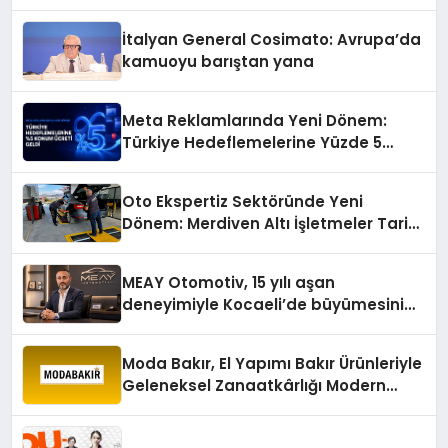
İtalyan General Cosimato: Avrupa’da
kamuoyu barıştan yana
Meta Reklamlarında Yeni Dönem:
Türkiye Hedeflemelerine Yüzde 5
Konum Ücreti Geldi
Oto Ekspertiz Sektöründe Yeni
Dönem: Merdiven Altı İşletmeler Tarih
Oluyor
MEAY Otomotiv, 15 yılı aşan
deneyimiyle Kocaeli’de büyümesini
sürdürüyor
Moda Bakır, El Yapımı Bakır Ürünleriyle
Geleneksel Zanaatkârlığı Modern
Yaşam Alanlarına Taşıyor