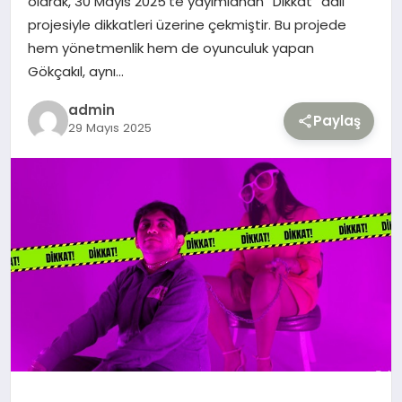
olarak, 30 Mayıs 2025’te yayımlanan “Dikkat” adlı
projesiyle dikkatleri üzerine çekmiştir. Bu projede
TEKNOLOJI
hem yönetmenlik hem de oyunculuk yapan
Gökçakıl, aynı…
YAŞAM
admin
Paylaş
29 Mayıs 2025