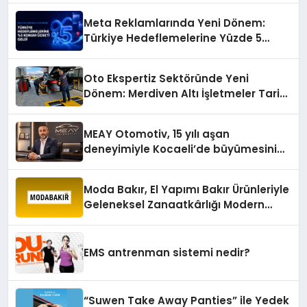
Meta Reklamlarında Yeni Dönem:
Türkiye Hedeflemelerine Yüzde 5
Konum Ücreti Geldi
Oto Ekspertiz Sektöründe Yeni
Dönem: Merdiven Altı İşletmeler Tarih
Oluyor
MEAY Otomotiv, 15 yılı aşan
deneyimiyle Kocaeli’de büyümesini
sürdürüyor
Moda Bakır, El Yapımı Bakır Ürünleriyle
Geleneksel Zanaatkârlığı Modern
Yaşam Alanlarına Taşıyor
EMS antrenman sistemi nedir?
“Suwen Take Away Panties” ile Yedek