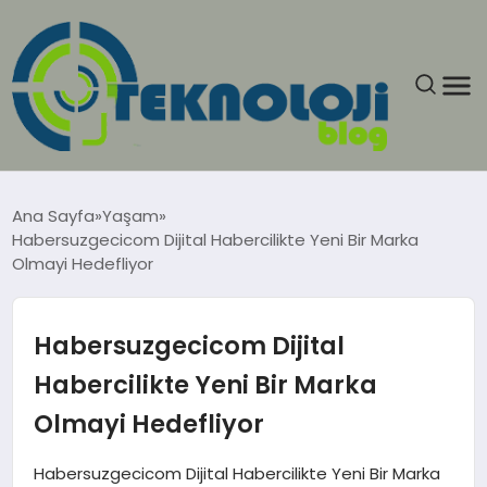
ANASAYFA
Ana Sayfa
Yaşam
Habersuzgecicom Dijital Habercilikte Yeni Bir Marka
GÜNCEL
Olmayi Hedefliyor
EĞITIM
Habersuzgecicom Dijital
EKONOMI
Habercilikte Yeni Bir Marka
Olmayi Hedefliyor
GENEL
Habersuzgecicom Dijital Habercilikte Yeni Bir Marka
GÜNDEM