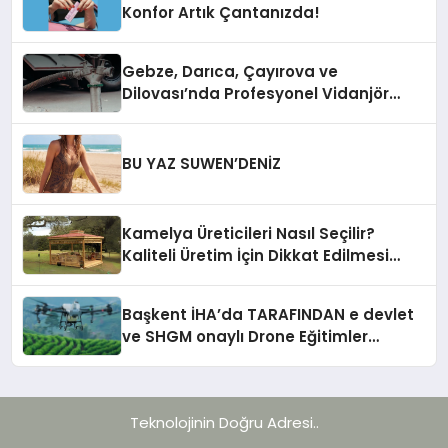
Konfor Artık Çantanızda!
Gebze, Darıca, Çayırova ve
Dilovası’nda Profesyonel Vidanjör
Hizmetleri
BU YAZ SUWEN’DENİZ
Kamelya Üreticileri Nasıl Seçilir?
Kaliteli Üretim İçin Dikkat Edilmesi
Gereken 10 Kriter
Başkent İHA’da TARAFINDAN e devlet
ve SHGM onaylı Drone Eğitimler
Başlıyor!
Teknolojinin Doğru Adresi..