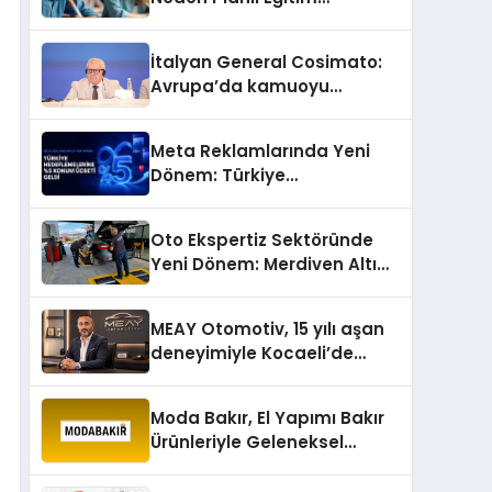
Önemlidir?
İtalyan General Cosimato:
Avrupa’da kamuoyu
barıştan yana
Meta Reklamlarında Yeni
Dönem: Türkiye
Hedeflemelerine Yüzde 5
Konum Ücreti Geldi
Oto Ekspertiz Sektöründe
Yeni Dönem: Merdiven Altı
İşletmeler Tarih Oluyor
MEAY Otomotiv, 15 yılı aşan
deneyimiyle Kocaeli’de
büyümesini sürdürüyor
Moda Bakır, El Yapımı Bakır
Ürünleriyle Geleneksel
Zanaatkârlığı Modern
Yaşam Alanlarına Taşıyor