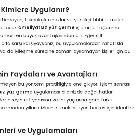
 Kimlere Uygulanır?
meyen, teknolojik cihazlar ve yenilikçi tıbbi teknikler
Yapılacak
ameliyatsız yüz germe
işlemi ile taşlanma
tmaması en büyük avantajlarından biri. Eğer cilt
alarla karşı karşıyaysanız, bu uygulamalardan rahatlıkla
n ya da iyileşme sürecine zaman ayıramayan kişiler için bu
in Faydaları ve Avantajları
rmeyen bu yöntem, pratikliğiyle öne çıkıyor. İşlem sonrası
sız yüz germe
uygulaması cildinizde doğal hatları
r bireyin cilt yapısına ve ihtiyaçlarına göre farklı
madan yılların izlerini silmek isteyen herkes için ideal bir
mleri ve Uygulamaları