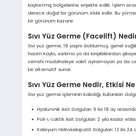
kaybetmiş bölgelerine enjekte edilir. İşlem sıra
derece doğal bir görünüm elde edilir. Bu yöntemle
bir görünüm kazanır.
Sıvı Yüz Germe (Facelift) Nedir
Sıvı yüz germe, 18 yaşını doldurmuş, genel sağlı
hacim kaybı, sarkma ya da kırışıklıklardan şikaye
cerrahi müdahaleye vakit ayıramayan ya da cerr
bir alternatif sunar.
Sıvı Yüz Germe Nedir, Etkisi N
Sıvı yüz germe işleminin kalıcılığı, kullanılan dol
Hyaluronik Asit Dolguları: 6 ila 18 ay arasında 
Poli-L-Laktik Asit Dolguları: 2 yıla kadar etkisi
Kalsiyum Hidroksilapatit Dolguları: 12 ila 24 a