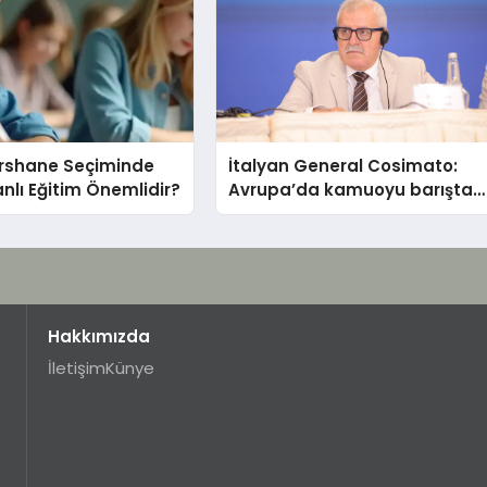
ershane Seçiminde
İtalyan General Cosimato:
nlı Eğitim Önemlidir?
Avrupa’da kamuoyu barıştan
yana
Hakkımızda
İletişim
Künye