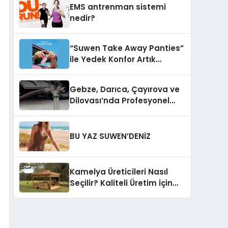
EMS antrenman sistemi
nedir?
“Suwen Take Away Panties”
ile Yedek Konfor Artık
Çantanızda!
Gebze, Darıca, Çayırova ve
Dilovası’nda Profesyonel
Vidanjör Hizmetleri
BU YAZ SUWEN’DENİZ
Kamelya Üreticileri Nasıl
Seçilir? Kaliteli Üretim İçin
Dikkat Edilmesi Gereken 10
Kriter