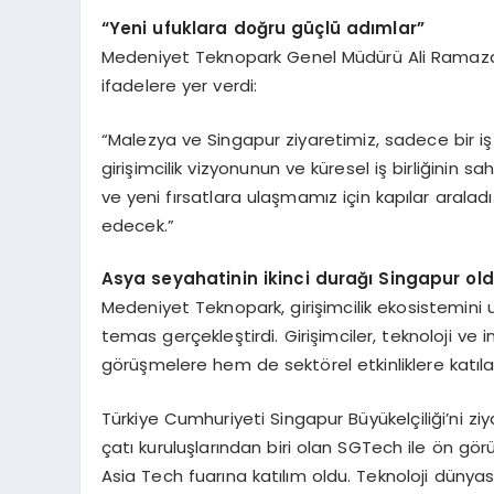
“
Yeni ufuklara doğru güçlü adımlar”
Medeniyet Teknopark Genel Müdürü Ali Ramazan
ifadelere yer verdi:
“Malezya ve Singapur ziyaretimiz, sadece bir iş
girişimcilik vizyonunun ve küresel iş birliğinin
ve yeni fırsatlara ulaşmamız için kapılar aralad
edecek.”
Asya seyahatinin ikinci durağı Singapur ol
Medeniyet Teknopark, girişimcilik ekosistemini 
temas gerçekleştirdi. Girişimciler, teknoloji v
görüşmelere hem de sektörel etkinliklere katılarak
Türkiye Cumhuriyeti Singapur Büyükelçiliği’ni 
çatı kuruluşlarından biri olan SGTech ile ön gö
Asia Tech fuarına katılım oldu. Teknoloji dünyas