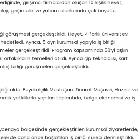
liğinde, girişimci firmalardan oluşan 10 kişilik heyet,
i, girişimcilik ve yatırım alanlarında çok boyutlu
i görüşmesi gerçekleştirildi. Heyet, 4 farklı üniversiteyi
edefledi. Ayrıca, 5 ayrı kurumsal yapıyla iş birliği
üşmeler gerçekleştirildi. Program kapsamında 50’yi aşkın
ortaklıkların temelleri atıldı. Ayrıca çip teknolojisi, kart
i iş birliği görüşmeleri gerçekleştirildi.
liği oldu. Büyükelçilik Müsteşarı, Ticaret Müşaviri, Hazine ve
matik yetkililerle yapılan toplantıda, bölge ekonomisi ve iş
yberjaya bölgesinde gerçekleştirilen kurumsal ziyaretlerde,
erde daha önce başlatılan iş birliği süreci derinleştirildi.