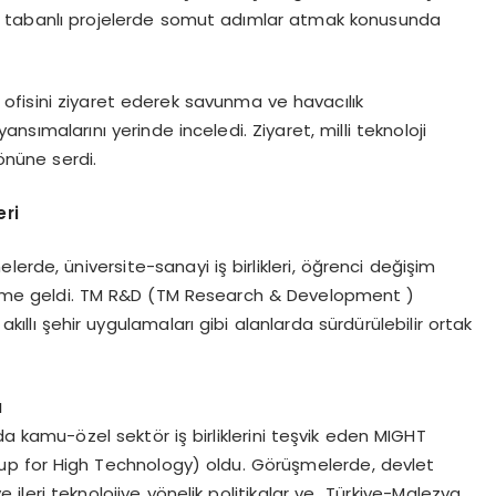
Ar-Ge tabanlı projelerde somut adımlar atmak konusunda
ofisini ziyaret ederek savunma ve havacılık
ansımalarını yerinde inceledi. Ziyaret, milli teknoloji
 önüne serdi.
eri
erde, üniversite-sanayi iş birlikleri, öğrenci değişim
ündeme geldi. TM R&D (TM Research & Development )
ıllı şehir uygulamaları gibi alanlarda sürdürülebilir ortak
ı
a kamu-özel sektör iş birliklerini teşvik eden MIGHT
p for High Technology) oldu. Görüşmelerde, devlet
 ve ileri teknolojiye yönelik politikalar ve Türkiye-Malezya