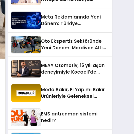
barıştan yana
Meta Reklamlarında Yeni
Dönem: Türkiye
Hedeflemelerine Yüzde 5
Konum Ücreti Geldi
Oto Ekspertiz Sektöründe
Yeni Dönem: Merdiven Altı
İşletmeler Tarih Oluyor
MEAY Otomotiv, 15 yılı aşan
deneyimiyle Kocaeli’de
büyümesini sürdürüyor
Moda Bakır, El Yapımı Bakır
Ürünleriyle Geleneksel
Zanaatkârlığı Modern
Yaşam Alanlarına Taşıyor
EMS antrenman sistemi
nedir?