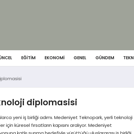
ÜNCEL
EĞITIM
EKONOMI
GENEL
GÜNDEM
TEKN
iplomasisi
noloji diplomasisi
ca yeni iş birliği adımı. Medeniyet Teknopark, yerli teknoloji
r için küresel fırsatların kapısını aralıyor. Medeniyet
yonuna katkı sunma hedefiyle yürüttüğü uluslararası iş birliği