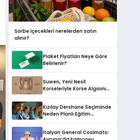
Sorbe içecekleri nerelerden satın
alınır?
Plaket Fiyatları Neye Göre
Belirlenir?
Suwen, Yeni Nesil
Korseleriyle Korse Algısını
Değiştiriyor
Kızılay Dershane Seçiminde
Neden Planlı Eğitim
Önemlidir?
İtalyan General Cosimato:
Avrupa’da kamuoyu