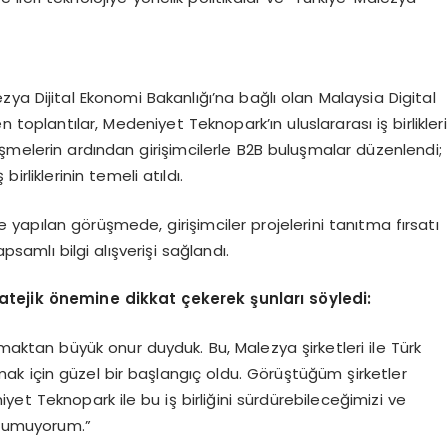
ya Dijital Ekonomi Bakanlığı’na bağlı olan Malaysia Digital
toplantılar, Medeniyet Teknopark’ın uluslararası iş birlikleri
şmelerin ardından girişimcilerle B2B buluşmalar düzenlendi;
irliklerinin temeli atıldı.
e yapılan görüşmede, girişimciler projelerini tanıtma fırsatı
psamlı bilgi alışverişi sağlandı.
ratejik
ö
nemine dikkat çekerek şunları s
ö
yledi:
aktan büyük onur duyduk. Bu, Malezya şirketleri ile Türk
aramak için güzel bir başlangıç oldu. Görüştüğüm şirketler
niyet Teknopark ile bu iş birliğini sürdürebileceğimizi ve
i umuyorum.”