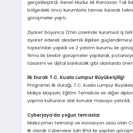
gerçekleştirdi. Genel Müdür Ali Ramazan Tak lider
bölgedeki öncü kurumlarla temas kurarak teknoloj
görüşmeler yaptı.
Ziyaret boyunca 12’nin üzerinde kurumsal iş birliğ
ziyaret ederek akademik ilişkileri güçlendirmeyi h
toplantıları yapıldı ve 2 yatırım kurumu ile gör
firma ile birebir görüşmeler yapılarak, potansiyel 
tasarımı ve dijital bankacılık gibi alanlarda öneml
İlk Durak T.C. Kuala Lumpur Büyü
kel
çiliği
Programın ilk durağı, T.C. Kuala Lumpur Büyükelçi
Maliye Müşaviri, Eğitim Temsilcisi ve diğer diplo
yapma kültürüne dair konular masaya yatırıldı.
Cyberjaya
’
da
yoğun temaslar
Malezya’nın teknoloji ve inovasyon üssü olan C
ilk olarak Cyberview Sdn Bhd ile yapılan görüşmel