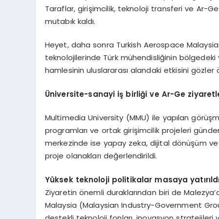
Taraflar, girişimcilik, teknoloji transferi ve 
mutabık kaldı.
Heyet, daha sonra Turkish Aerospace Malaysia 
teknolojilerinde Türk mühendisliğinin bölgedeki y
hamlesinin uluslararası alandaki etkisini gözler
Ü
niversite-sanayi iş birliği ve Ar-Ge ziyaretl
Multimedia University (MMU) ile yapılan görüşmel
programları ve ortak girişimcilik projeleri g
merkezinde ise yapay zeka, dijital dönüşüm ve ak
proje olanakları değerlendirildi.
Y
üksek teknoloji politikalar masaya yatırıld
Ziyaretin önemli duraklarından biri de Malezya’d
Malaysia (Malaysian Industry-Government Grou
destekli teknoloji fonları, inovasyon stratejileri