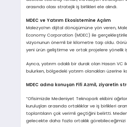
arasında olası stratejik iş birlikleri ele alındı.
MDEC ve Yatırım Ekosistemine Açılım
Malezya’nın dijital dönüşümüne yön veren, Malez
Economy Corporation (MDEC) ile gerçekleştirilen 
vizyonunun önemli bir kilometre taşı oldu. Görü
yeni ürün geliştirme ve ortak projelere yönelik iş b
Ayrıca, yatırım odaklı bir durak olan Hasan VC il
bulurken, bölgedeki yatırım olanakları üzerine ka
MDEC ad
ına konuşan Fifi Azmil, ziyaretin st
“Ofisimizde Medeniyet Teknopark ekibini ağırlam
kuruluşları arasında ortaklıklar ve iş birlikleri 
toplantıların çok verimli geçtiğini belirtti. Mede
gelecekte daha fazla ortaklık görebileceğimiz