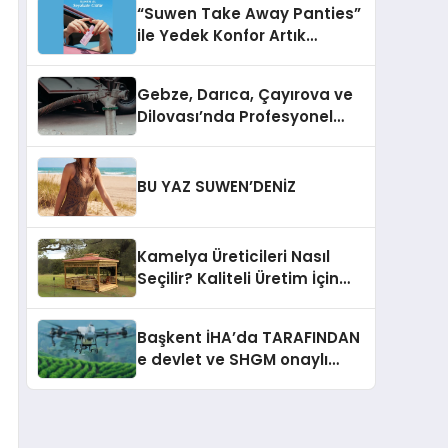
“Suwen Take Away Panties”
ile Yedek Konfor Artık
Çantanızda!
Gebze, Darıca, Çayırova ve
Dilovası’nda Profesyonel
Vidanjör Hizmetleri
BU YAZ SUWEN’DENİZ
Kamelya Üreticileri Nasıl
Seçilir? Kaliteli Üretim İçin
Dikkat Edilmesi Gereken 10
Kriter
Başkent İHA’da TARAFINDAN
e devlet ve SHGM onaylı
Drone Eğitimler Başlıyor!