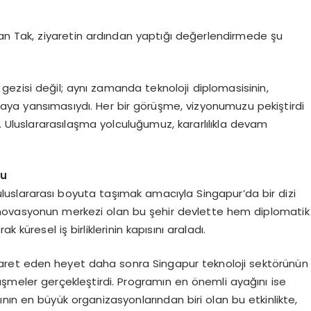
 Tak, ziyaretin ardından yaptığı değerlendirmede şu
 gezisi değil; aynı zamanda teknoloji diplomasisinin,
 sahaya yansımasıydı. Her bir görüşme, vizyonumuzu pekiştirdi
ı. Uluslararasılaşma yolculuğumuz, kararlılıkla devam
du
uluslararası boyuta taşımak amacıyla Singapur’da bir dizi
e inovasyonun merkezi olan bu şehir devlette hem diplomatik
 küresel iş birliklerinin kapısını araladı.
ziyaret eden heyet daha sonra Singapur teknoloji sektörünün
rüşmeler gerçekleştirdi. Programın en önemli ayağını ise
ının en büyük organizasyonlarından biri olan bu etkinlikte,