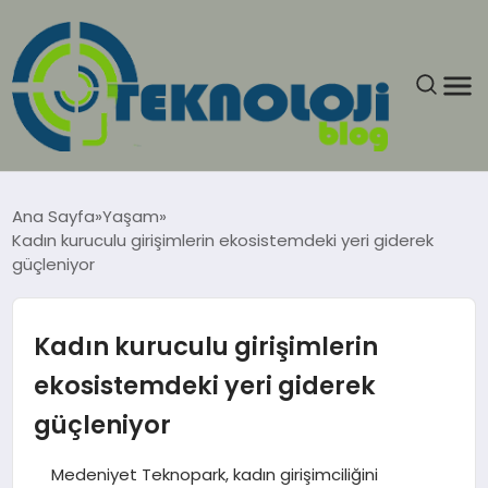
ANASAYFA
Ana Sayfa
Yaşam
Kadın kuruculu girişimlerin ekosistemdeki yeri giderek
GÜNCEL
güçleniyor
EĞITIM
Kadın kuruculu girişimlerin
EKONOMI
ekosistemdeki yeri giderek
güçleniyor
GENEL
Medeniyet Teknopark, kadın girişimciliğini
GÜNDEM