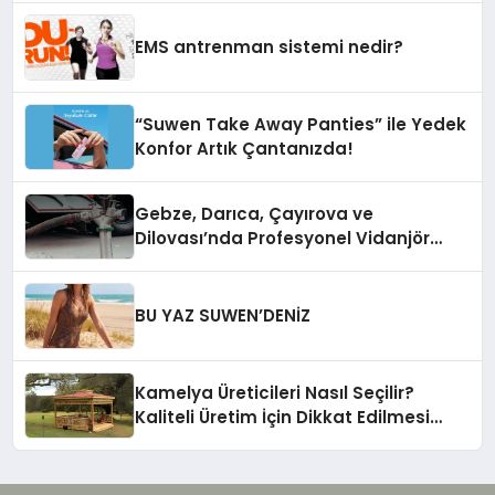
EMS antrenman sistemi nedir?
“Suwen Take Away Panties” ile Yedek
Konfor Artık Çantanızda!
Gebze, Darıca, Çayırova ve
Dilovası’nda Profesyonel Vidanjör
Hizmetleri
BU YAZ SUWEN’DENİZ
Kamelya Üreticileri Nasıl Seçilir?
Kaliteli Üretim İçin Dikkat Edilmesi
Gereken 10 Kriter