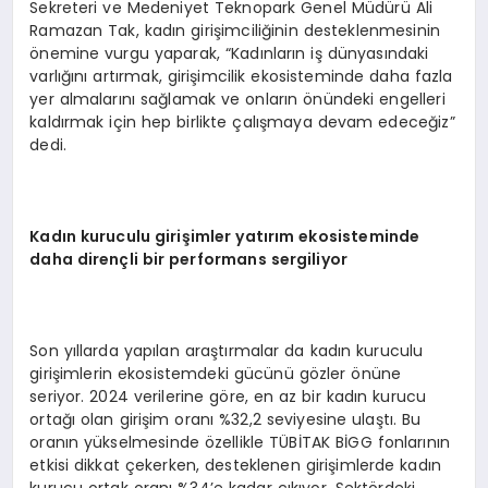
Sekreteri ve Medeniyet Teknopark Genel Müdürü Ali
Ramazan Tak, kadın girişimciliğinin desteklenmesinin
önemine vurgu yaparak, “Kadınların iş dünyasındaki
varlığını artırmak, girişimcilik ekosisteminde daha fazla
yer almalarını sağlamak ve onların önündeki engelleri
kaldırmak için hep birlikte çalışmaya devam edeceğiz”
dedi.
Kadın kuruculu girişimler yatırım ekosisteminde
daha dirençli
bir performans
sergiliyor
Son yıllarda yapılan araştırmalar da kadın kuruculu
girişimlerin ekosistemdeki gücünü gözler önüne
seriyor. 2024 verilerine göre, en az bir kadın kurucu
ortağı olan girişim oranı %32,2 seviyesine ulaştı. Bu
oranın yükselmesinde özellikle TÜBİTAK BİGG fonlarının
etkisi dikkat çekerken, desteklenen girişimlerde kadın
kurucu ortak oranı %34’e kadar çıkıyor. Sektördeki