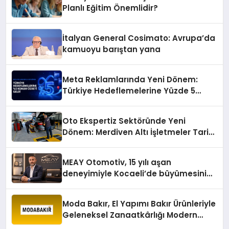
Planlı Eğitim Önemlidir?
İtalyan General Cosimato: Avrupa’da
kamuoyu barıştan yana
Meta Reklamlarında Yeni Dönem:
Türkiye Hedeflemelerine Yüzde 5
Konum Ücreti Geldi
Oto Ekspertiz Sektöründe Yeni
Dönem: Merdiven Altı İşletmeler Tarih
Oluyor
MEAY Otomotiv, 15 yılı aşan
deneyimiyle Kocaeli’de büyümesini
sürdürüyor
Moda Bakır, El Yapımı Bakır Ürünleriyle
Geleneksel Zanaatkârlığı Modern
Yaşam Alanlarına Taşıyor