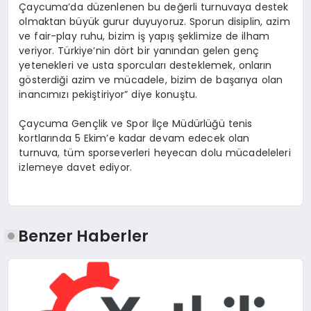
Çaycuma’da düzenlenen bu değerli turnuvaya destek
olmaktan büyük gurur duyuyoruz. Sporun disiplin, azim
ve fair-play ruhu, bizim iş yapış şeklimize de ilham
veriyor. Türkiye’nin dört bir yanından gelen genç
yetenekleri ve usta sporcuları desteklemek, onların
gösterdiği azim ve mücadele, bizim de başarıya olan
inancımızı pekiştiriyor” diye konuştu.
Çaycuma Gençlik ve Spor İlçe Müdürlüğü tenis
kortlarında 5 Ekim’e kadar devam edecek olan
turnuva, tüm sporseverleri heyecan dolu mücadeleleri
izlemeye davet ediyor.
Benzer Haberler