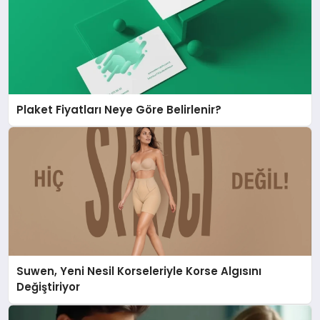
Plaket Fiyatları Neye Göre Belirlenir?
Suwen, Yeni Nesil Korseleriyle Korse Algısını
Değiştiriyor