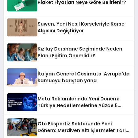
Plaket Fiyatları Neye Göre Belirlenir?
Suwen, Yeni Nesil Korseleriyle Korse
Algısını Değiştiriyor
Kızılay Dershane Seçiminde Neden
Planlı Eğitim Önemlidir?
İtalyan General Cosimato: Avrupa’da
kamuoyu barıştan yana
Meta Reklamlarında Yeni Dönem:
Türkiye Hedeflemelerine Yüzde 5
Konum Ücreti Geldi
Oto Ekspertiz Sektöründe Yeni
Dönem: Merdiven Altı İşletmeler Tarih
Oluyor