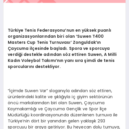
Türkiye Tenis Federasyonu’nun en yüksek puanlı
organizasyonlarından biri olan ‘Suwen T400
Masters Cup Tenis Turnuvası’ Zonguldak’ın
Çaycuma ilçesinde başladı. Spora ve sporcuya
verdiği destekle adından söz ettiren Suwen, A Milli
Kadın Voleybol Takımı’nın yanı sıra şimdi de tenis
sporcularını destekliyor.
“İçimde Suwen Var” sloganıyla adından söz ettiren,
ürünlerindeki kalite ve şıklığıyla iç giyim sektörünün
öncü markalarından biri olan Suwen, Çaycuma
Kaymakamlığı ve Çaycuma Gençlik ve Spor İlçe
Müdürlüğü koordinasyonunda düzenlenen turnuva ile
Türkiye’nin dört bir yanından gelen yaklaşık 293
sporcuyu bir araya getiriyor. Bu heyecan dolu turnuva,