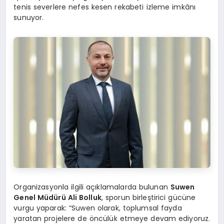
tenis severlere nefes kesen rekabeti izleme imkânı
sunuyor.
Organizasyonla ilgili açıklamalarda bulunan
Suwen
Genel Müdürü Ali Bolluk
, sporun birleştirici gücüne
vurgu yaparak: “Suwen olarak, toplumsal fayda
yaratan projelere de öncülük etmeye devam ediyoruz.