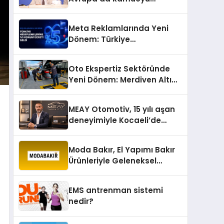
barıştan yana
Meta Reklamlarında Yeni
Dönem: Türkiye
Hedeflemelerine Yüzde 5
Konum Ücreti Geldi
Oto Ekspertiz Sektöründe
Yeni Dönem: Merdiven Altı
İşletmeler Tarih Oluyor
MEAY Otomotiv, 15 yılı aşan
deneyimiyle Kocaeli’de
büyümesini sürdürüyor
Moda Bakır, El Yapımı Bakır
Ürünleriyle Geleneksel
Zanaatkârlığı Modern
Yaşam Alanlarına Taşıyor
EMS antrenman sistemi
nedir?