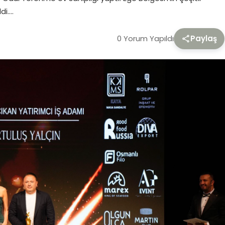
di….
0 Yorum Yapıldı
Paylaş