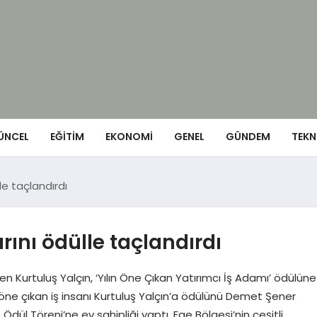
ÜNCEL
EĞITIM
EKONOMI
GENEL
GÜNDEM
TEKN
lle taçlandırdı
rını ödülle taçlandırdı
en Kurtuluş Yalçın, ‘Yılın Öne Çıkan Yatırımcı İş Adamı’ ödülüne
eri öne çıkan iş insanı Kurtuluş Yalçın’a ödülünü Demet Şener
e Ödül Töreni’ne ev sahipliği yaptı. Ege Bölgesi’nin çeşitli