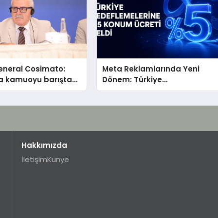
eneral Cosimato:
Meta Reklamlarında Yeni
a kamuoyu barıştan
Dönem: Türkiye
Hedeflemelerine Yüzde 5
Konum Ücreti Geldi
Hakkımızda
İletişim
Künye