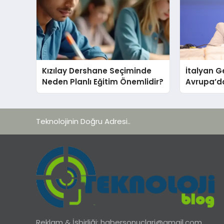
Kızılay Dershane Seçiminde
İtalyan G
Neden Planlı Eğitim Önemlidir?
Avrupa’d
yana
Teknolojinin Doğru Adresi..
Reklam & İşbirliği:
habersonuclari@gmail.com