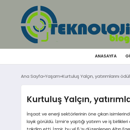
ANASAYFA
G
Ana Sayfa
Yaşam
Kurtuluş Yalçın, yatırımlarını ödü
Kurtuluş Yalçın, yatırımla
İnşaat ve enerji sektörlerinin öne çıkan isimlerind
layık görüldü. İzmir’e yaptığı yatırım ve iş birlikl
takdim etti. İzmir, bu yıl 6.’sı düzenlenen Altın Eg