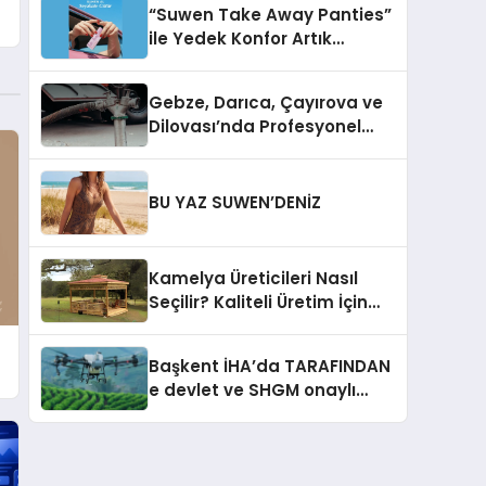
“Suwen Take Away Panties”
ile Yedek Konfor Artık
Çantanızda!
Gebze, Darıca, Çayırova ve
Dilovası’nda Profesyonel
Vidanjör Hizmetleri
BU YAZ SUWEN’DENİZ
Kamelya Üreticileri Nasıl
Seçilir? Kaliteli Üretim İçin
Dikkat Edilmesi Gereken 10
Kriter
Başkent İHA’da TARAFINDAN
e devlet ve SHGM onaylı
Drone Eğitimler Başlıyor!