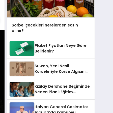
Sorbe içecekleri nerelerden satın
alınır?
Plaket Fiyatları Neye Göre
Belirlenir?
Suwen, Yeni Nesil
Korseleriyle Korse Algısını
Değiştiriyor
Kızılay Dershane Seçiminde
Neden Planlı Eğitim
Önemlidir?
İtalyan General Cosimato:
Avrupa’da kamuoyu