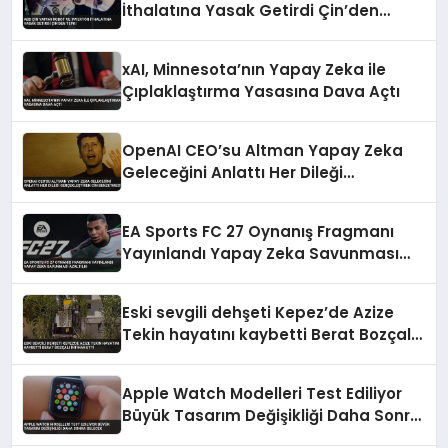
İthalatına Yasak Getirdi Çin’den
Tepki
xAI, Minnesota’nın Yapay Zeka ile
Çıplaklaştırma Yasasına Dava Açtı
OpenAI CEO’su Altman Yapay Zeka
Geleceğini Anlattı Her Dileği
Gerçekleştiren Cin Benzetmesi
EA Sports FC 27 Oynanış Fragmanı
Yayınlandı Yapay Zeka Savunması
Azaltıldı
Eski sevgili dehşeti Kepez’de Azize
Tekin hayatını kaybetti Berat Bozçalı
intihar etti
Apple Watch Modelleri Test Ediliyor
Büyük Tasarım Değişikliği Daha Sonra
Gelecek