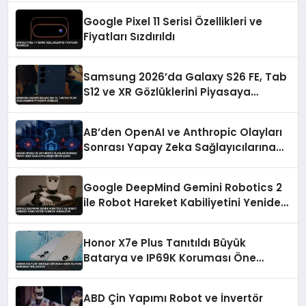
Google Pixel 11 Serisi Özellikleri ve
Fiyatları Sızdırıldı
Samsung 2026’da Galaxy S26 FE, Tab
S12 ve XR Gözlüklerini Piyasaya
Sürecek
AB’den OpenAI ve Anthropic Olayları
Sonrası Yapay Zeka Sağlayıcılarına
Kritik Çağrı
Google DeepMind Gemini Robotics 2
ile Robot Hareket Kabiliyetini Yeniden
Tanımlıyor
Honor X7e Plus Tanıtıldı Büyük
Batarya ve IP69K Koruması Öne
Çıkıyor
ABD Çin Yapımı Robot ve İnvertör