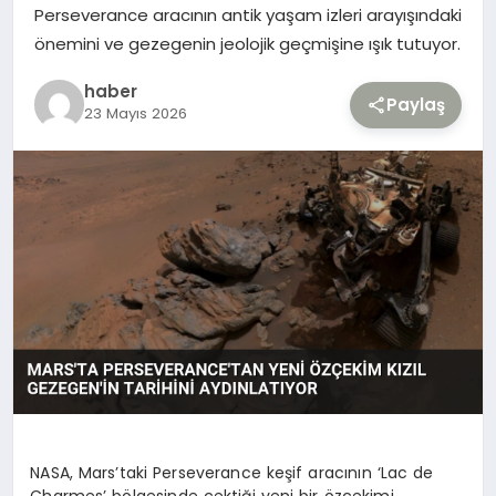
Perseverance aracının antik yaşam izleri arayışındaki
önemini ve gezegenin jeolojik geçmişine ışık tutuyor.
TEKNOLOJI
haber
Paylaş
YAŞAM
23 Mayıs 2026
NASA, Mars’taki Perseverance keşif aracının ‘Lac de
Charmes’ bölgesinde çektiği yeni bir özçekimi