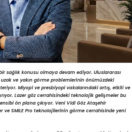
bir sağlık konusu olmaya devam ediyor. Uluslararası
, uzak ve yakın g
örme problemlerinin
önümüzdeki
teriyor. Miyopi ve presbiyopi vakalarındaki artış, etkili ve
ırıyor. Lazer g
öz cerrahisindeki teknolojik gelişmeler bu
rensibi
ön plana çıkıyor.
Veni Vidi G
öz Ataşehir
r ve SMILE Pro teknolojilerinin g
örme cerrahisinde yeni