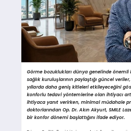
G
örme bozuklukları dünya genelinde
önemli 
sağlık kuruluşlarının paylaştığı güncel veriler
yıllarda daha geniş kitleleri etkileyeceğini g
ös
konforlu tedavi y
öntemlerine olan ihtiyacı art
ihtiyaca yanıt verirken, minimal müdahale p
doktorlarından Op. Dr. Akın Akyurt, SMILE Laze
bir konfor d
önemi başlattığını ifade ediyor.