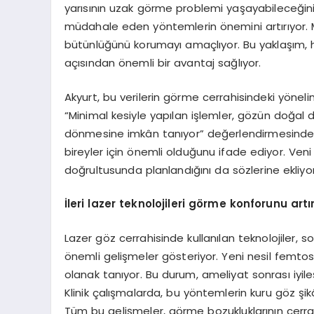
yarısının uzak görme problemi yaşayabileceğini
müdahale eden yöntemlerin önemini artırıyor. M
bütünlüğünü korumayı amaçlıyor. Bu yaklaşım, 
açısından önemli bir avantaj sağlıyor.
Akyurt, bu verilerin görme cerrahisindeki yönel
“Minimal kesiyle yapılan işlemler, gözün doğal d
dönmesine imkân tanıyor” değerlendirmesinde b
bireyler için önemli olduğunu ifade ediyor. Veni
doğrultusunda planlandığını da sözlerine ekliyor
İleri lazer teknolojileri g
ö
rme konforunu artır
Lazer göz cerrahisinde kullanılan teknolojiler,
önemli gelişmeler gösteriyor. Yeni nesil femtos
olanak tanıyor. Bu durum, ameliyat sonrası iyile
Klinik çalışmalarda, bu yöntemlerin kuru göz şikâye
Tüm bu gelişmeler, görme bozukluklarının cerra