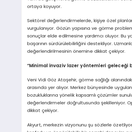
ortaya koyuyor.
Sektörel değerlendirmelerde, kişiye özel planl
vurgulanıyor. Gözün yapısına ve görme problemi
sonuçlar elde edilmesine yardımcı oluyor. Bu y
başarının sürdürülebilirliğini destekliyor. Uzmanla
değerlendirilmesinin önemine dikkat çekiyor.
“
Minimal invaziv lazer y
ö
ntemleri geleceği be
Veni Vidi Göz Ataşehir, görme sağlığı alanındak
arasında yer alıyor. Merkez bünyesinde uygula
bozukluklarına yönelik kapsamlı çözümler sunuluyo
değerlendirmeler doğrultusunda şekilleniyor. Op.
dikkat çekiyor.
Akyurt, merkezin vizyonunu şu sözlerle özetliyor