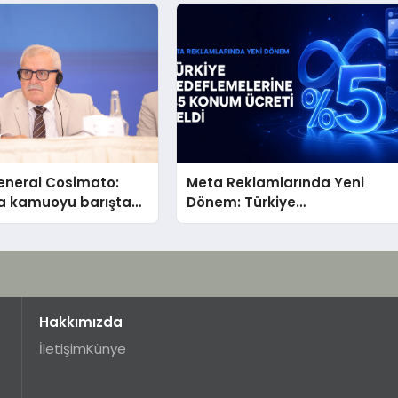
eneral Cosimato:
Meta Reklamlarında Yeni
a kamuoyu barıştan
Dönem: Türkiye
Hedeflemelerine Yüzde 5
Konum Ücreti Geldi
Hakkımızda
İletişim
Künye