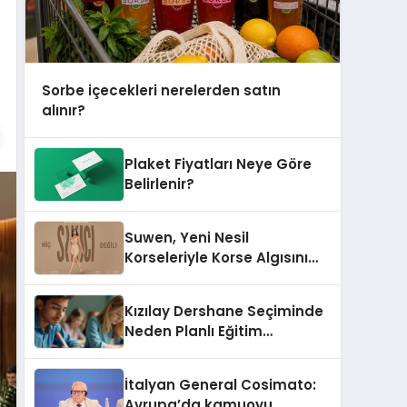
Sorbe içecekleri nerelerden satın
alınır?
Plaket Fiyatları Neye Göre
Belirlenir?
Suwen, Yeni Nesil
Korseleriyle Korse Algısını
Değiştiriyor
Kızılay Dershane Seçiminde
Neden Planlı Eğitim
Önemlidir?
İtalyan General Cosimato:
Avrupa’da kamuoyu