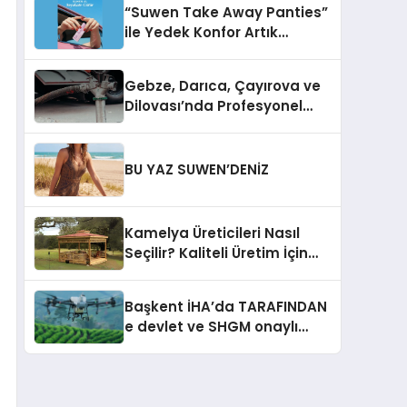
“Suwen Take Away Panties”
ile Yedek Konfor Artık
Çantanızda!
Gebze, Darıca, Çayırova ve
Dilovası’nda Profesyonel
Vidanjör Hizmetleri
BU YAZ SUWEN’DENİZ
Kamelya Üreticileri Nasıl
Seçilir? Kaliteli Üretim İçin
Dikkat Edilmesi Gereken 10
Kriter
Başkent İHA’da TARAFINDAN
e devlet ve SHGM onaylı
Drone Eğitimler Başlıyor!