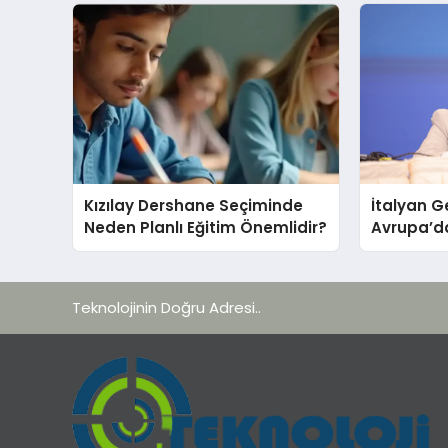
Kızılay Dershane Seçiminde
İtalyan G
Neden Planlı Eğitim Önemlidir?
Avrupa’d
yana
Teknolojinin Doğru Adresi..