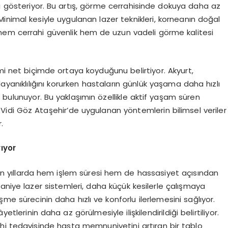
 gösteriyor. Bu artış, görme cerrahisinde dokuya daha az
inimal kesiyle uygulanan lazer teknikleri, korneanın doğal
hem cerrahi güvenlik hem de uzun vadeli görme kalitesi
imi net biçimde ortaya koyduğunu belirtiyor. Akyurt,
ayanıklılığını korurken hastaların günlük yaşama daha hızlı
ulunuyor. Bu yaklaşımın özellikle aktif yaşam süren
 Vidi Göz Ataşehir’de uygulanan yöntemlerin bilimsel veriler
.
ıyor
 son yıllarda hem işlem süresi hem de hassasiyet açısından
aniye lazer sistemleri, daha küçük kesilerle çalışmaya
şme sürecinin daha hızlı ve konforlu ilerlemesini sağlıyor.
tlerinin daha az görülmesiyle ilişkilendirildiği belirtiliyor.
hi tedavisinde hasta memnuniyetini artıran bir tablo