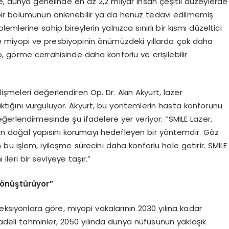
e, dünya genelinde en az 2,2 milyar insan çeşitli düzeylerde
bir bölümünün önlenebilir ya da henüz tedavi edilmemiş
mlerine sahip bireylerin yalnızca sınırlı bir kısmı düzeltici
kle miyopi ve presbiyopinin önümüzdeki yıllarda çok daha
, görme cerrahisinde daha konforlu ve erişilebilir
lişmeleri değerlendiren Op. Dr. Akın Akyurt, lazer
ıktığını vurguluyor. Akyurt, bu yöntemlerin hasta konforunu
değerlendirmesinde şu ifadelere yer veriyor: “SMILE Lazer,
ın doğal yapısını korumayı hedefleyen bir yöntemdir. Göz
bu işlem, iyileşme sürecini daha konforlu hale getirir. SMILE
leri bir seviyeye taşır.”
ö
nüştürüyor”
ojeksiyonlara göre, miyopi vakalarının 2030 yılına kadar
vadeli tahminler, 2050 yılında dünya nüfusunun yaklaşık