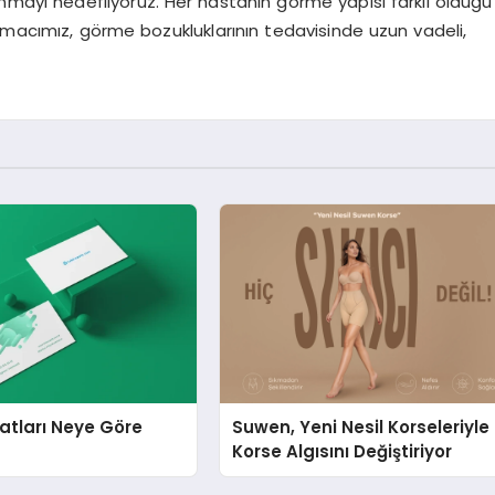
unmayı hedefliyoruz. Her hastanın görme yapısı farklı olduğu
Amacımız, görme bozukluklarının tedavisinde uzun vadeli,
yatları Neye Göre
Suwen, Yeni Nesil Korseleriyle
?
Korse Algısını Değiştiriyor