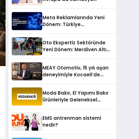
barıştan yana
Meta Reklamlarında Yeni
Dönem: Türkiye
Hedeflemelerine Yüzde 5
Konum Ücreti Geldi
Oto Ekspertiz Sektöründe
Yeni Dönem: Merdiven Altı
İşletmeler Tarih Oluyor
MEAY Otomotiv, 15 yılı aşan
deneyimiyle Kocaeli’de
büyümesini sürdürüyor
Moda Bakır, El Yapımı Bakır
Ürünleriyle Geleneksel
Zanaatkârlığı Modern
Yaşam Alanlarına Taşıyor
EMS antrenman sistemi
nedir?