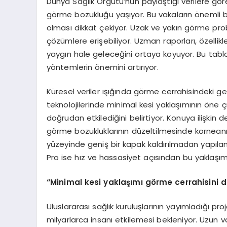
Dünya Sağlık Örgütü’nün paylaştığı verilere gör
görme bozukluğu yaşıyor. Bu vakaların önemli 
olması dikkat çekiyor. Uzak ve yakın görme proble
çözümlere erişebiliyor. Uzman raporları, özelli
yaygın hale geleceğini ortaya koyuyor. Bu tablo
yöntemlerin önemini artırıyor.
Küresel veriler ışığında görme cerrahisindeki ge
teknolojilerinde minimal kesi yaklaşımının öne ç
doğrudan etkilediğini belirtiyor. Konuya ilişkin 
görme bozukluklarının düzeltilmesinde kornean
yüzeyinde geniş bir kapak kaldırılmadan yapılan 
Pro ise hız ve hassasiyet açısından bu yaklaşımı i
“
Minimal kesi yaklaşımı g
ö
rme cerrahisini d
Uluslararası sağlık kuruluşlarının yayımladığı pr
milyarlarca insanı etkilemesi bekleniyor. Uzun 