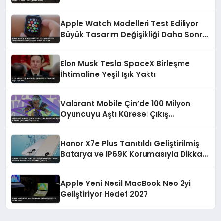
intihar etti
Apple Watch Modelleri Test Ediliyor
Büyük Tasarım Değişikliği Daha Sonra
Gelecek
Elon Musk Tesla SpaceX Birleşme
İhtimaline Yeşil Işık Yaktı
Valorant Mobile Çin’de 100 Milyon
Oyuncuyu Aştı Küresel Çıkış
Yaklaşıyor mu
Honor X7e Plus Tanıtıldı Geliştirilmiş
Batarya ve IP69K Korumasıyla Dikkat
Çekiyor
Apple Yeni Nesil MacBook Neo 2yi
Geliştiriyor Hedef 2027