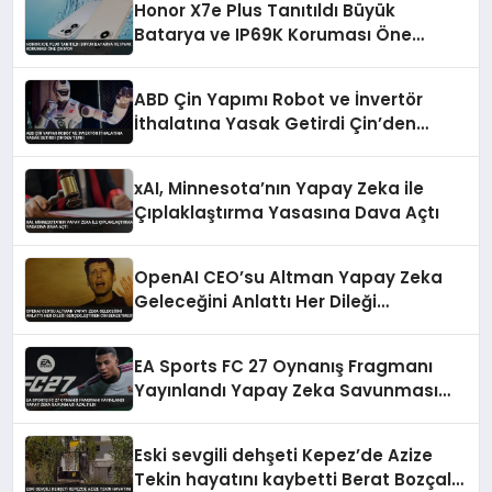
Honor X7e Plus Tanıtıldı Büyük
Batarya ve IP69K Koruması Öne
Çıkıyor
ABD Çin Yapımı Robot ve İnvertör
İthalatına Yasak Getirdi Çin’den
Tepki
xAI, Minnesota’nın Yapay Zeka ile
Çıplaklaştırma Yasasına Dava Açtı
OpenAI CEO’su Altman Yapay Zeka
Geleceğini Anlattı Her Dileği
Gerçekleştiren Cin Benzetmesi
EA Sports FC 27 Oynanış Fragmanı
Yayınlandı Yapay Zeka Savunması
Azaltıldı
Eski sevgili dehşeti Kepez’de Azize
Tekin hayatını kaybetti Berat Bozçalı