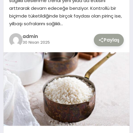
sağlıklı beslenme trendi yeni yılda da etkisini
arttırarak devam edeceğe benziyor. Kontrollü bir
TEKNOLOJI
biçimde tüketildiğinde birçok faydası olan pirinç ise,
yılbaşı sofralarını sağlıklı…
YAŞAM
admin
Paylaş
30 Nisan 2025