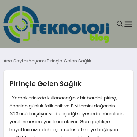
ANASAYFA
Ana Sayfa
Yaşam
Pirinçle Gelen Sağlık
GÜNCEL
Pirinçle Gelen Sağlık
EĞITIM
Yemeklerinizde kullanacağınız bir bardak pirinç,
EKONOMI
önerilen günlük folik asit ve B vitamini değerinin
%23’ünü karşılıyor ve bu içeriği sayesinde hücrelerin
GENEL
yenilenmesine yardımcı oluyor. Gün geçtikçe
hayatlarımıza daha çok nüfus etmeye başlayan
GÜNDEM