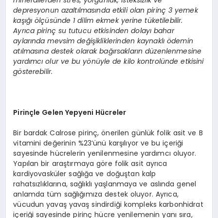
minerallerden stres, yorgunluk, isteksizlik ve
depresyonun azaltılmasında etkili olan pirinç 3 yemek
kaşığı ölçüsünde 1 dilim ekmek yerine tüketilebilir.
Ayrıca pirinç su tutucu etkisinden dolayı bahar
aylarında mevsim değişikliklerinden kaynaklı ödemin
atılmasına destek olarak bağırsakların düzenlenmesine
yardımcı olur ve bu yönüyle de kilo kontrolünde etkisini
gösterebilir.
Pirinçle Gelen Yepyeni Hücreler
Bir bardak Calrose pirinç, önerilen günlük folik asit ve B
vitamini değerinin %23’ünü karşılıyor ve bu içeriği
sayesinde hücrelerin yenilenmesine yardımcı oluyor.
Yapılan bir araştırmaya göre folik asit ayrıca
kardiyovasküler sağlığa ve doğuştan kalp
rahatsızlıklarına, sağlıklı yaşlanmaya ve aslında genel
anlamda tüm sağlığımıza destek oluyor. Ayrıca,
vücudun yavaş yavaş sindirdiği kompleks karbonhidrat
içeriği sayesinde pirinç hücre yenilemenin yanı sıra,