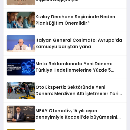
Kızılay Dershane Seçiminde Neden
Planlı Eğitim Önemlidir?
İtalyan General Cosimato: Avrupa’da
kamuoyu barıştan yana
Meta Reklamlarında Yeni Dönem:
Türkiye Hedeflemelerine Yüzde 5
Konum Ücreti Geldi
Oto Ekspertiz Sektöründe Yeni
Dönem: Merdiven Altı İşletmeler Tarih
Oluyor
MEAY Otomotiv, 15 yılı aşan
deneyimiyle Kocaeli’de büyümesini
sürdürüyor