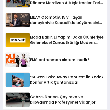
Dönem: Merdiven Altı İşletmeler Tarih
Oluyor
MEAY Otomotiv, 15 yılı aşan
deneyimiyle Kocaeli’de büyümesini
sürdürüyor
Moda Bakır, El Yapımı Bakır Ürünleriyle
Geleneksel Zanaatkârlığı Modern
Yaşam Alanlarına Taşıyor
EMS antrenman sistemi nedir?
“Suwen Take Away Panties” ile Yedek
Konfor Artık Çantanızda!
Gebze, Darıca, Çayırova ve
Dilovası’nda Profesyonel Vidanjör
Hizmetleri