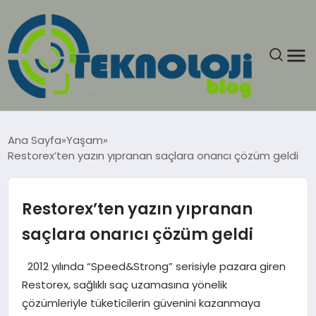
ANASAYFA
Ana Sayfa
Yaşam
Restorex’ten yazın yıpranan saçlara onarıcı çözüm geldi
GÜNCEL
EĞITIM
Restorex’ten yazın yıpranan
saçlara onarıcı çözüm geldi
EKONOMI
2012 yılında “Speed&Strong” serisiyle pazara giren
GENEL
Restorex, sağlıklı saç uzamasına yönelik
çözümleriyle tüketicilerin güvenini kazanmaya
GÜNDEM