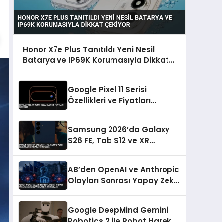
Honor X7e Plus Tanıtıldı Yeni Nesil
Batarya ve IP69K Korumasıyla Dikkat
Çekiyor
Google Pixel 11 Serisi
Özellikleri ve Fiyatları
Sızdırıldı
Samsung 2026’da Galaxy
S26 FE, Tab S12 ve XR
Gözlüklerini Piyasaya
Sürecek
AB’den OpenAI ve Anthropic
Olayları Sonrası Yapay Zeka
Sağlayıcılarına Kritik Çağrı
Google DeepMind Gemini
Robotics 2 ile Robot Hareket