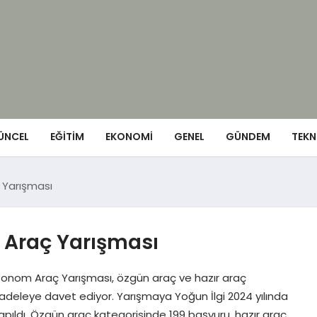
ÜNCEL
EĞITIM
EKONOMI
GENEL
GÜNDEM
TEKN
 Yarışması
 Araç Yarışması
tonom Araç Yarışması, özgün araç ve hazır araç
cadeleye davet ediyor. Yarışmaya Yoğun İlgi 2024 yılında
ldı. Özgün araç kategorisinde 199 başvuru, hazır araç