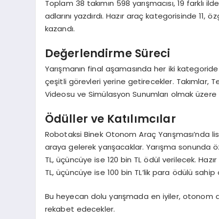
Toplam 38 takımın 598 yarışmacısı, 19 farklı il
adlarını yazdırdı. Hazır araç kategorisinde 11,
kazandı.
Değerlendirme Süreci
Yarışmanın final aşamasında her iki kategorid
çeşitli görevleri yerine getirecekler. Takımlar,
Videosu ve Simülasyon Sunumları olmak üzere 4
Ödüller ve Katılımcılar
Robotaksi Binek Otonom Araç Yarışması’nda lise,
araya gelerek yarışacaklar. Yarışma sonunda özg
TL, üçüncüye ise 120 bin TL ödül verilecek. Hazır 
TL, üçüncüye ise 100 bin TL’lik para ödülü sahip 
Bu heyecan dolu yarışmada en iyiler, otonom ara
rekabet edecekler.