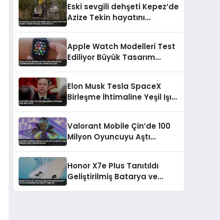
Eski sevgili dehşeti Kepez’de
Azize Tekin hayatını
kaybetti Berat Bozçalı
intihar etti
Apple Watch Modelleri Test
Ediliyor Büyük Tasarım
Değişikliği Daha Sonra
Gelecek
Elon Musk Tesla SpaceX
Birleşme İhtimaline Yeşil Işık
Yaktı
Valorant Mobile Çin’de 100
Milyon Oyuncuyu Aştı
Küresel Çıkış Yaklaşıyor mu
Honor X7e Plus Tanıtıldı
Geliştirilmiş Batarya ve
IP69K Korumasıyla Dikkat
Çekiyor