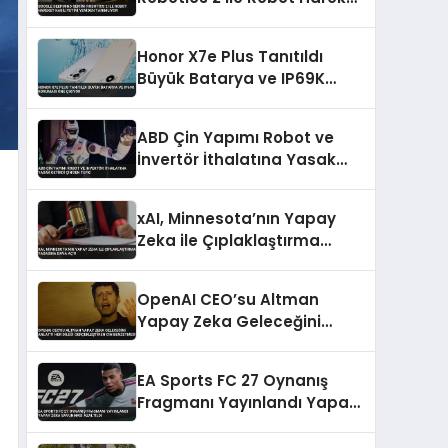
Kabiliyetini Yeniden
Tanımlıyor
Honor X7e Plus Tanıtıldı
Büyük Batarya ve IP69K
Koruması Öne Çıkıyor
ABD Çin Yapımı Robot ve
İnvertör İthalatına Yasak
Getirdi Çin’den Tepki
xAI, Minnesota’nın Yapay
Zeka ile Çıplaklaştırma
Yasasına Dava Açtı
OpenAI CEO’su Altman
Yapay Zeka Geleceğini
Anlattı Her Dileği
Gerçekleştiren Cin
EA Sports FC 27 Oynanış
Benzetmesi
Fragmanı Yayınlandı Yapay
Zeka Savunması Azaltıldı