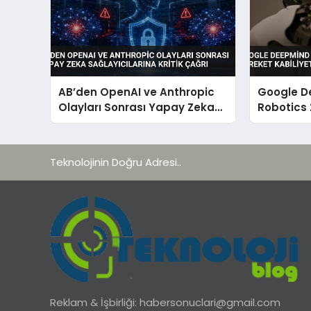
AB’den OpenAI ve Anthropic
Google D
Olayları Sonrası Yapay Zeka
Robotics 
Sağlayıcılarına Kritik Çağrı
Kabiliyet
Tanımlıyo
Teknolojinin Doğru Adresi..
Reklam & İşbirliği:
habersonuclari@gmail.com