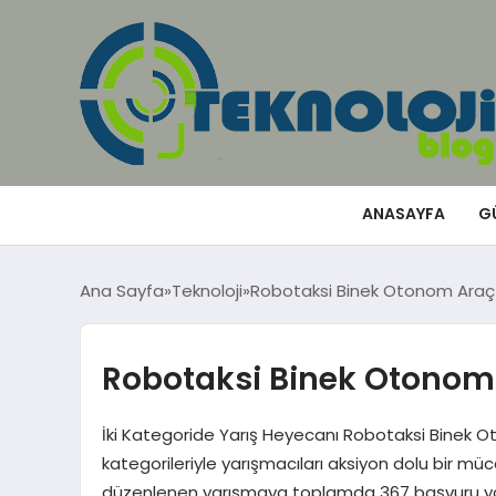
ANASAYFA
G
Ana Sayfa
Teknoloji
Robotaksi Binek Otonom Araç
Robotaksi Binek Otonom
İki Kategoride Yarış Heyecanı Robotaksi Binek O
kategorileriyle yarışmacıları aksiyon dolu bir mü
düzenlenen yarışmaya toplamda 367 başvuru yapı