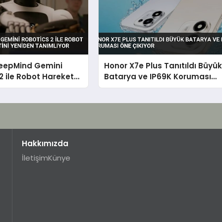
eepMind Gemini
Honor X7e Plus Tanıtıldı Büyü
2 ile Robot Hareket
Batarya ve IP69K Koruması
ini Yeniden
Öne Çıkıyor
r
Hakkımızda
İletişim
Künye