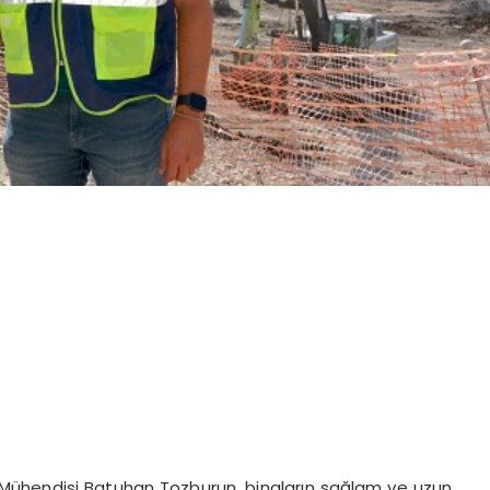
 Mühendisi Batuhan Tozburun, binaların sağlam ve uzun