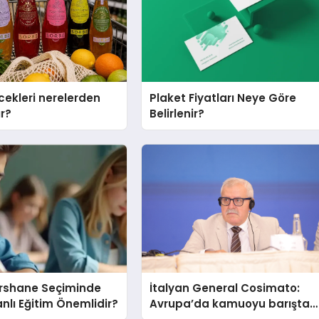
cekleri nerelerden
Plaket Fiyatları Neye Göre
ır?
Belirlenir?
ershane Seçiminde
İtalyan General Cosimato:
nlı Eğitim Önemlidir?
Avrupa’da kamuoyu barıştan