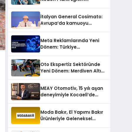
Önemlidir?
İtalyan General Cosimato:
Avrupa’da kamuoyu
barıştan yana
Meta Reklamlarında Yeni
Dönem: Türkiye
Hedeflemelerine Yüzde 5
Konum Ücreti Geldi
Oto Ekspertiz Sektöründe
Yeni Dönem: Merdiven Altı
İşletmeler Tarih Oluyor
MEAY Otomotiv, 15 yılı aşan
deneyimiyle Kocaeli’de
büyümesini sürdürüyor
Moda Bakır, El Yapımı Bakır
Ürünleriyle Geleneksel
Zanaatkârlığı Modern
Yaşam Alanlarına Taşıyor