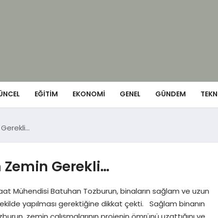
ÜNCEL
EĞITIM
EKONOMI
GENEL
GÜNDEM
TEKN
Gerekli…
 Zemin Gerekli…
t Mühendisi Batuhan Tozburun, binaların sağlam ve uzun
şekilde yapılması gerektiğine dikkat çekti. Sağlam binanın
ozburun, zemin çalışmalarının projenin ömrünü uzattığını ve