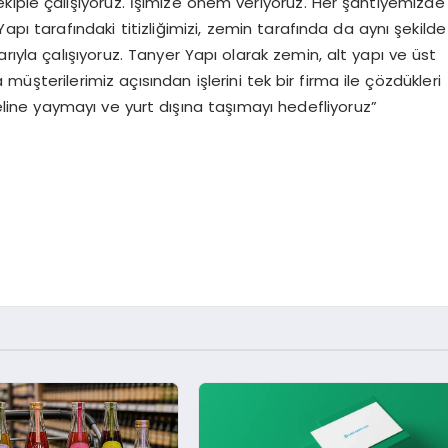
r ekiple çalışıyoruz. İşimize önem veriyoruz. Her şantiyemizde
pı tarafındaki titizliğimizi, zemin tarafında da aynı şekilde
arıyla çalışıyoruz. Tanyer Yapı olarak zemin, alt yapı ve üst
a müşterilerimiz açısından işlerini tek bir firma ile çözdükleri
neline yaymayı ve yurt dışına taşımayı hedefliyoruz”