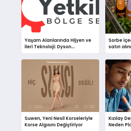
Yaşam Alanlarında Hijyen ve
Sorbe içe
İleri Teknoloji: Dyson
satın alın
Cihazlarında Dürüst Teknik
Destek Deneyimi
Suwen, Yeni Nesil Korseleriyle
Kızılay D
Korse Algısını Değiştiriyor
Neden Pla