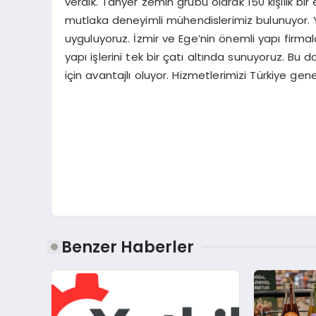
verdik. Tanyer zemin grubu olarak 150 kişilik bi
mutlaka deneyimli mühendislerimiz bulunuyor. Ya
uyguluyoruz. İzmir ve Ege’nin önemli yapı firmal
yapı işlerini tek bir çatı altında sunuyoruz. Bu d
için avantajlı oluyor. Hizmetlerimizi Türkiye ge
Benzer Haberler