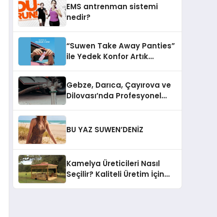
EMS antrenman sistemi
nedir?
“Suwen Take Away Panties”
ile Yedek Konfor Artık
Çantanızda!
Gebze, Darıca, Çayırova ve
Dilovası’nda Profesyonel
Vidanjör Hizmetleri
BU YAZ SUWEN’DENİZ
Kamelya Üreticileri Nasıl
Seçilir? Kaliteli Üretim İçin
Dikkat Edilmesi Gereken 10
Kriter