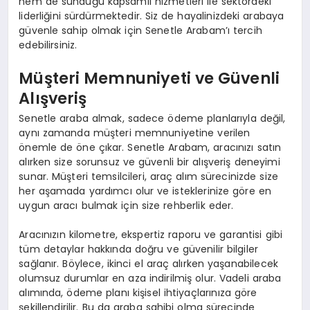
hem de sunduğu kapsamlı hizmetleri ile sektördeki
liderliğini sürdürmektedir. Siz de hayalinizdeki arabaya
güvenle sahip olmak için Senetle Arabam’ı tercih
edebilirsiniz.
Müşteri Memnuniyeti ve Güvenli
Alışveriş
Senetle araba almak, sadece ödeme planlarıyla değil,
aynı zamanda müşteri memnuniyetine verilen
önemle de öne çıkar. Senetle Arabam, aracınızı satın
alırken size sorunsuz ve güvenli bir alışveriş deneyimi
sunar. Müşteri temsilcileri, araç alım sürecinizde size
her aşamada yardımcı olur ve isteklerinize göre en
uygun aracı bulmak için size rehberlik eder.
Aracınızın kilometre, ekspertiz raporu ve garantisi gibi
tüm detaylar hakkında doğru ve güvenilir bilgiler
sağlanır. Böylece, ikinci el araç alırken yaşanabilecek
olumsuz durumlar en aza indirilmiş olur. Vadeli araba
alımında, ödeme planı kişisel ihtiyaçlarınıza göre
şekillendirilir. Bu da araba sahibi olma sürecinde