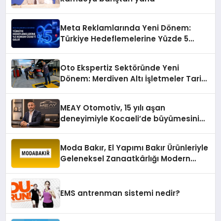
Meta Reklamlarında Yeni Dönem:
Türkiye Hedeflemelerine Yüzde 5
Konum Ücreti Geldi
Oto Ekspertiz Sektöründe Yeni
Dönem: Merdiven Altı İşletmeler Tarih
Oluyor
MEAY Otomotiv, 15 yılı aşan
deneyimiyle Kocaeli’de büyümesini
sürdürüyor
Moda Bakır, El Yapımı Bakır Ürünleriyle
Geleneksel Zanaatkârlığı Modern
Yaşam Alanlarına Taşıyor
EMS antrenman sistemi nedir?