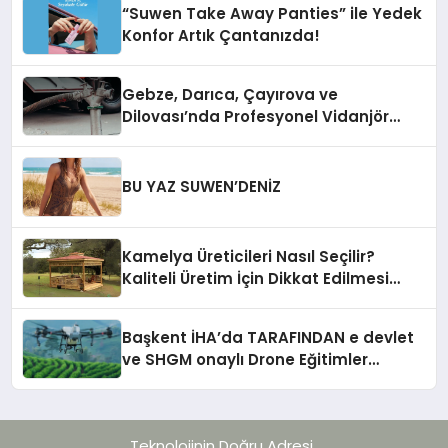
“Suwen Take Away Panties” ile Yedek
Konfor Artık Çantanızda!
Gebze, Darıca, Çayırova ve
Dilovası’nda Profesyonel Vidanjör
Hizmetleri
BU YAZ SUWEN’DENİZ
Kamelya Üreticileri Nasıl Seçilir?
Kaliteli Üretim İçin Dikkat Edilmesi
Gereken 10 Kriter
Başkent İHA’da TARAFINDAN e devlet
ve SHGM onaylı Drone Eğitimler
Başlıyor!
Teknolojinin Doğru Adresi..