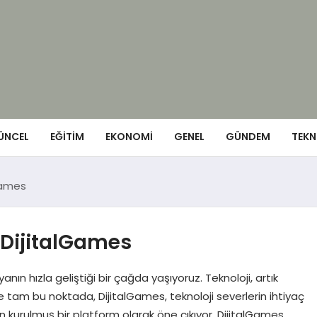
ÜNCEL
EĞITIM
EKONOMI
GENEL
GÜNDEM
TEKN
lGames
: DijitalGames
anın hızla geliştiği bir çağda yaşıyoruz. Teknoloji, artık
te tam bu noktada, DijitalGames, teknoloji severlerin ihtiyaç
 kurulmuş bir platform olarak öne çıkıyor. DijitalGames,