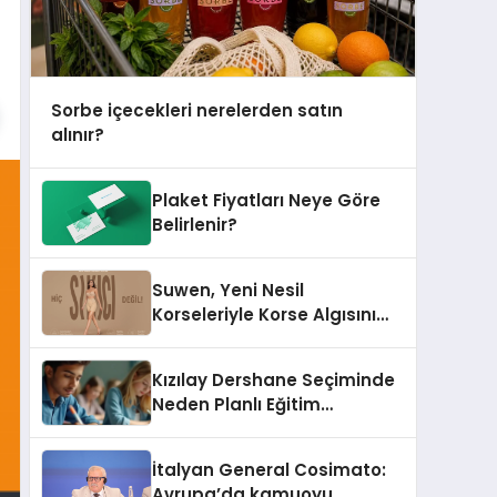
Sorbe içecekleri nerelerden satın
alınır?
Plaket Fiyatları Neye Göre
Belirlenir?
Suwen, Yeni Nesil
Korseleriyle Korse Algısını
Değiştiriyor
Kızılay Dershane Seçiminde
Neden Planlı Eğitim
Önemlidir?
İtalyan General Cosimato:
Avrupa’da kamuoyu