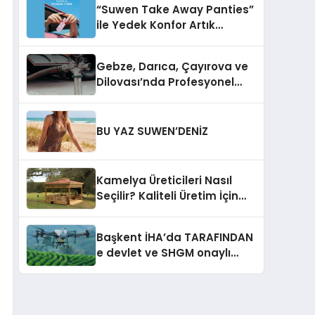
“Suwen Take Away Panties”
ile Yedek Konfor Artık
Çantanızda!
Gebze, Darıca, Çayırova ve
Dilovası’nda Profesyonel
Vidanjör Hizmetleri
BU YAZ SUWEN’DENİZ
Kamelya Üreticileri Nasıl
Seçilir? Kaliteli Üretim İçin
Dikkat Edilmesi Gereken 10
Kriter
Başkent İHA’da TARAFINDAN
e devlet ve SHGM onaylı
Drone Eğitimler Başlıyor!