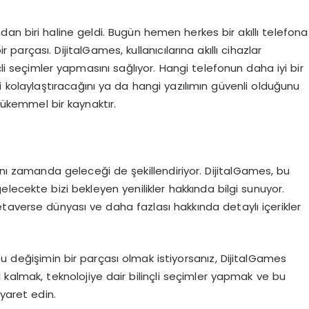
arından biri haline geldi. Bugün hemen herkes bir akıllı telefona
parçası. DijitalGames, kullanıcılarına akıllı cihazlar
çli seçimler yapmasını sağlıyor. Hangi telefonun daha iyi bir
 kolaylaştıracağını ya da hangi yazılımın güvenli olduğunu
mükemmel bir kaynaktır.
ynı zamanda geleceği de şekillendiriyor. DijitalGames, bu
lecekte bizi bekleyen yenilikler hakkında bilgi sunuyor.
taverse dünyası ve daha fazlası hakkında detaylı içerikler
u değişimin bir parçası olmak istiyorsanız, DijitalGames
l kalmak, teknolojiye dair bilinçli seçimler yapmak ve bu
iyaret edin.