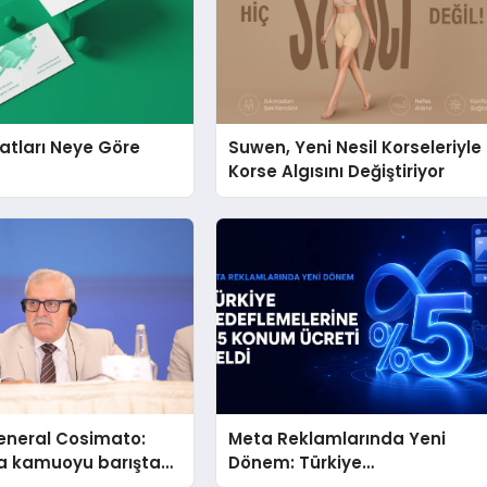
yatları Neye Göre
Suwen, Yeni Nesil Korseleriyle
?
Korse Algısını Değiştiriyor
eneral Cosimato:
Meta Reklamlarında Yeni
a kamuoyu barıştan
Dönem: Türkiye
Hedeflemelerine Yüzde 5