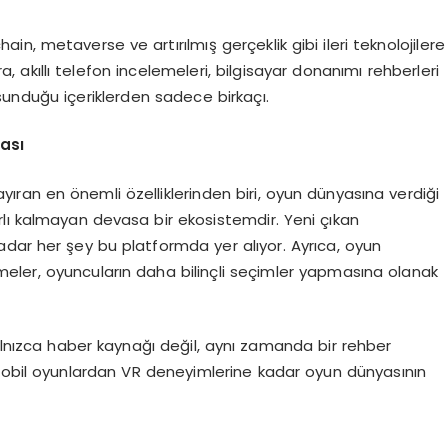
ain, metaverse ve artırılmış gerçeklik gibi ileri teknolojilere
ıra, akıllı telefon incelemeleri, bilgisayar donanımı rehberleri
sunduğu içeriklerden sadece birkaçı.
ası
ayıran en önemli özelliklerinden biri, oyun dünyasına verdiği
lı kalmayan devasa bir ekosistemdir. Yeni çıkan
dar her şey bu platformda yer alıyor. Ayrıca, oyun
lemeler, oyuncuların daha bilinçli seçimler yapmasına olanak
yalnızca haber kaynağı değil, aynı zamanda bir rehber
 mobil oyunlardan VR deneyimlerine kadar oyun dünyasının