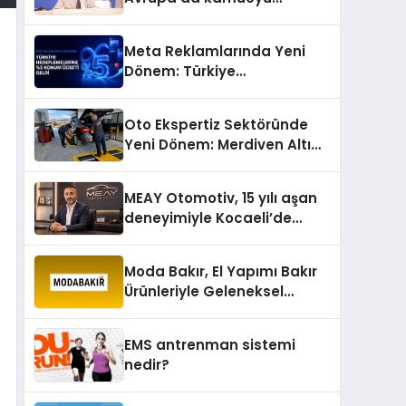
barıştan yana
Meta Reklamlarında Yeni
Dönem: Türkiye
Hedeflemelerine Yüzde 5
Konum Ücreti Geldi
Oto Ekspertiz Sektöründe
Yeni Dönem: Merdiven Altı
İşletmeler Tarih Oluyor
MEAY Otomotiv, 15 yılı aşan
deneyimiyle Kocaeli’de
büyümesini sürdürüyor
Moda Bakır, El Yapımı Bakır
Ürünleriyle Geleneksel
Zanaatkârlığı Modern
Yaşam Alanlarına Taşıyor
EMS antrenman sistemi
nedir?