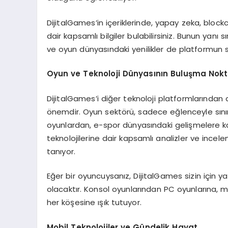
DijitalGames’in içeriklerinde, yapay zeka, blockch
dair kapsamlı bilgiler bulabilirsiniz. Bunun yanı s
ve oyun dünyasındaki yenilikler de platformun 
Oyun ve Teknoloji Dünyasının Buluşma Nokt
DijitalGames’i diğer teknoloji platformlarından 
önemdir. Oyun sektörü, sadece eğlenceyle sınır
oyunlardan, e-spor dünyasındaki gelişmelere ka
teknolojilerine dair kapsamlı analizler ve ince
tanıyor.
Eğer bir oyuncuysanız, DijitalGames sizin için 
olacaktır. Konsol oyunlarından PC oyunlarına,
her köşesine ışık tutuyor.
Mobil Teknolojiler ve Gündelik Hayat