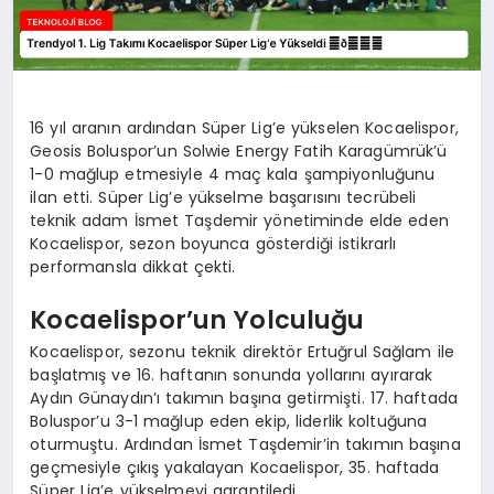
16 yıl aranın ardından Süper Lig’e yükselen Kocaelispor,
Geosis Boluspor’un Solwie Energy Fatih Karagümrük’ü
1-0 mağlup etmesiyle 4 maç kala şampiyonluğunu
ilan etti. Süper Lig’e yükselme başarısını tecrübeli
teknik adam İsmet Taşdemir yönetiminde elde eden
Kocaelispor, sezon boyunca gösterdiği istikrarlı
performansla dikkat çekti.
Kocaelispor’un Yolculuğu
Kocaelispor, sezonu teknik direktör Ertuğrul Sağlam ile
başlatmış ve 16. haftanın sonunda yollarını ayırarak
Aydın Günaydın’ı takımın başına getirmişti. 17. haftada
Boluspor’u 3-1 mağlup eden ekip, liderlik koltuğuna
oturmuştu. Ardından İsmet Taşdemir’in takımın başına
geçmesiyle çıkış yakalayan Kocaelispor, 35. haftada
Süper Lig’e yükselmeyi garantiledi.