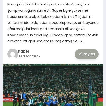
Karagümrük’ü 1-0 mağlup etmesiyle 4 maç kala
şampiyonluğunu ilan etti. Süper Lig’e yükselme
TEKNOLOJI
başarısını tecrübeli teknik adam İsmet Taşdemir
yönetiminde elde eden Kocaelispor, sezon boyunca
YAŞAM
gösterdiği istikrarlı performansla dikkat çekti.
Kocaelispor’un Yolculuğu Kocaelispor, sezonu teknik
direktör Ertuğrul Sağlam ile başlatmış ve 16….
haber
Paylaş
30 Nisan 2025