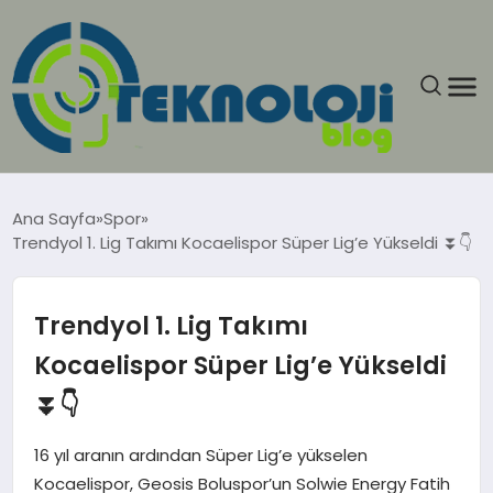
ANASAYFA
Ana Sayfa
Spor
Trendyol 1. Lig Takımı Kocaelispor Süper Lig’e Yükseldi ⏬👇
GÜNCEL
EĞITIM
Trendyol 1. Lig Takımı
Kocaelispor Süper Lig’e Yükseldi
EKONOMI
⏬👇
GENEL
16 yıl aranın ardından Süper Lig’e yükselen
Kocaelispor, Geosis Boluspor’un Solwie Energy Fatih
GÜNDEM