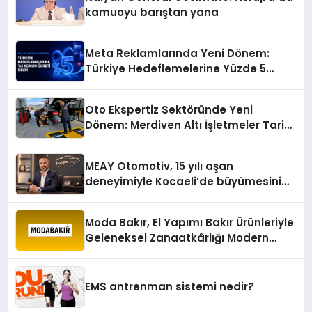
kamuoyu barıştan yana
Meta Reklamlarında Yeni Dönem:
Türkiye Hedeflemelerine Yüzde 5
Konum Ücreti Geldi
Oto Ekspertiz Sektöründe Yeni
Dönem: Merdiven Altı İşletmeler Tarih
Oluyor
MEAY Otomotiv, 15 yılı aşan
deneyimiyle Kocaeli’de büyümesini
sürdürüyor
Moda Bakır, El Yapımı Bakır Ürünleriyle
Geleneksel Zanaatkârlığı Modern
Yaşam Alanlarına Taşıyor
EMS antrenman sistemi nedir?