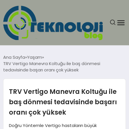
ANASAYFA
Ana Sayfa
Yaşam
TRV Vertigo Manevra Koltuğu ile baş dönmesi
GÜNCEL
tedavisinde başarı oranı çok yüksek
EĞITIM
TRV Vertigo Manevra Koltuğu ile
EKONOMI
baş dönmesi tedavisinde başarı
oranı çok yüksek
GENEL
Doğru Yöntemle Vertigo hastaların büyük
GÜNDEM