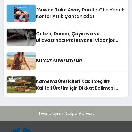
“Suwen Take Away Panties” ile Yedek
Konfor Artık Çantanızda!
Gebze, Darıca, Çayırova ve
Dilovası’nda Profesyonel Vidanjör
Hizmetleri
BU YAZ SUWEN’DENİZ
Kamelya Üreticileri Nasıl Seçilir?
Kaliteli Üretim İçin Dikkat Edilmesi
Gereken 10 Kriter
Teknolojinin Doğru Adresi..