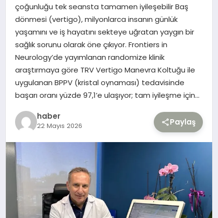
çoğunluğu tek seansta tamamen iyileşebilir Baş
dönmesi (vertigo), milyonlarca insanın günlük
TEKNOLOJI
yaşamını ve iş hayatını sekteye uğratan yaygın bir
sağlık sorunu olarak öne çıkıyor. Frontiers in
YAŞAM
Neurology’de yayımlanan randomize klinik
araştırmaya göre TRV Vertigo Manevra Koltuğu ile
uygulanan BPPV (kristal oynaması) tedavisinde
başarı oranı yüzde 97,1’e ulaşıyor; tam iyileşme için…
haber
Paylaş
22 Mayıs 2026