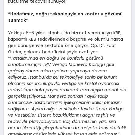
küçültme tedavisi sunuyor.
“Hedefimiz, doğru teknolojiyle en konforlu çözümü
sunmak”
Yaklaşık 5-6 yıldır İstanbul’da hizmet veren Asya KBB,
kapsamlı KBB tedavilerindeki başarısı ve olumlu hasta
geri dönüşleriyle sektörde öne çıkıyor. Op. Dr. Fuat
Güder, gelecek hedeflerini şöyle özetliyor:
“Hastalarımıza en doğru ve konforlu çözümü
sunabilmek için TRV Vertigo Manevra Koltuğu gibi
çağdaş donanımlara yatırım yapmaya devam
ediyoruz. İstanbul’da bu teknolojiye sahip bir kurum
olmanın sorumluluğuyla, vertigo ve kristal oynaması
tedavisinde hata payını azaltarak tam açıyla müdahale
gerçekleştiriyoruz. Manevra sonrası 1 aylık takip
sürecimizle hastalarımızın iyileşmesinin kalıcı olmasını
sağlıyoruz. Ayrıca diğer vestibüler testler ile de Vertigo
ve Vestibüler sistem bozukluklarını doğru teşhis ve
tedaviyle planyabiliyoruz. Baş dönmesinin yanı sıra
burun tıkanıklığı şikayetlerinde de radyofrekans destekli
ameliyatsız çözümlerle yüksek başarı elde ediyoruz.”