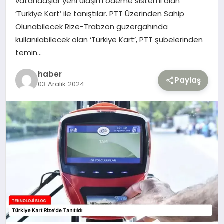
vatandaşlar yeni ulaşım ödeme sistemi olan
‘Türkiye Kart’ ile tanıştılar. PTT Üzerinden Sahip
TEKNOLOJI
Olunabilecek Rize-Trabzon güzergahında
kullanılabilecek olan ‘Türkiye Kart’, PTT şubelerinden
YAŞAM
temin…
haber
Paylaş
03 Aralık 2024