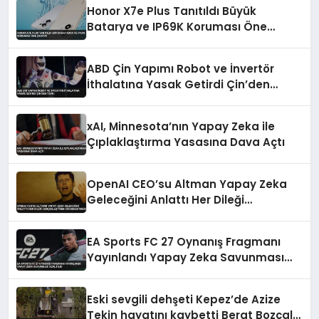
Honor X7e Plus Tanıtıldı Büyük
Batarya ve IP69K Koruması Öne
Çıkıyor
ABD Çin Yapımı Robot ve İnvertör
İthalatına Yasak Getirdi Çin’den
Tepki
xAI, Minnesota’nın Yapay Zeka ile
Çıplaklaştırma Yasasına Dava Açtı
OpenAI CEO’su Altman Yapay Zeka
Geleceğini Anlattı Her Dileği
Gerçekleştiren Cin Benzetmesi
EA Sports FC 27 Oynanış Fragmanı
Yayınlandı Yapay Zeka Savunması
Azaltıldı
Eski sevgili dehşeti Kepez’de Azize
Tekin hayatını kaybetti Berat Bozçalı