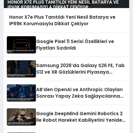
Honor X7e Plus Tanıtıldı Yeni Nesil Batarya ve
IP69K Korumasıyla Dikkat Çekiyor
Google Pixel 11 Serisi Özellikleri ve
Fiyatları Sızdırıldı
Samsung 2026’da Galaxy S26 FE, Tab
S12 ve XR Gözlüklerini Piyasaya
Sürecek
AB’den OpenAI ve Anthropic Olayları
Sonrası Yapay Zeka Sağlayıcılarına
Kritik Çağrı
Google DeepMind Gemini Robotics 2
ile Robot Hareket Kabiliyetini Yeniden
Tanımlıyor