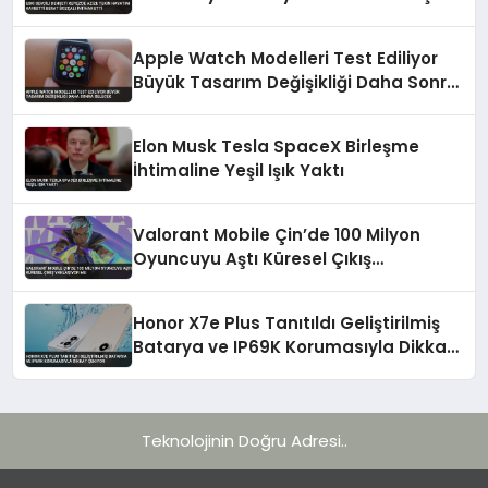
intihar etti
Apple Watch Modelleri Test Ediliyor
Büyük Tasarım Değişikliği Daha Sonra
Gelecek
Elon Musk Tesla SpaceX Birleşme
İhtimaline Yeşil Işık Yaktı
Valorant Mobile Çin’de 100 Milyon
Oyuncuyu Aştı Küresel Çıkış
Yaklaşıyor mu
Honor X7e Plus Tanıtıldı Geliştirilmiş
Batarya ve IP69K Korumasıyla Dikkat
Çekiyor
Teknolojinin Doğru Adresi..