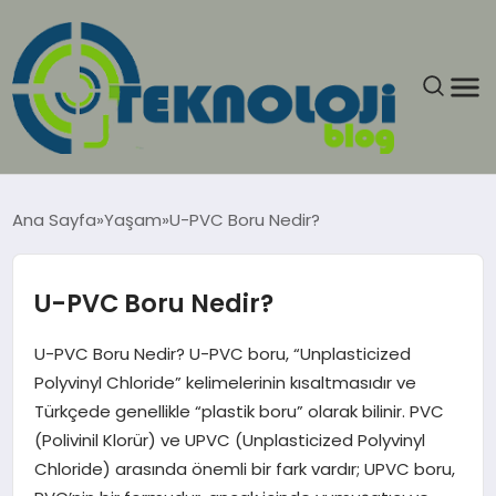
ANASAYFA
Ana Sayfa
Yaşam
U-PVC Boru Nedir?
GÜNCEL
U-PVC Boru Nedir?
EĞITIM
U-PVC Boru Nedir? U-PVC boru, “Unplasticized
EKONOMI
Polyvinyl Chloride” kelimelerinin kısaltmasıdır ve
Türkçede genellikle “plastik boru” olarak bilinir. PVC
GENEL
(Polivinil Klorür) ve UPVC (Unplasticized Polyvinyl
Chloride) arasında önemli bir fark vardır; UPVC boru,
GÜNDEM