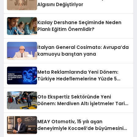
Algısını Değiştiriyor
Kızılay Dershane Seçiminde Neden
Planlı Eğitim Önemlidir?
İtalyan General Cosimato: Avrupa’da
kamuoyu barıştan yana
Meta Reklamlarında Yeni Dönem:
Türkiye Hedeflemelerine Yüzde 5
Konum Ücreti Geldi
Oto Ekspertiz Sektöründe Yeni
Dönem: Merdiven Altı İşletmeler Tarih
Oluyor
MEAY Otomotiv, 15 yılı aşan
deneyimiyle Kocaeli’de büyümesini
sürdürüyor