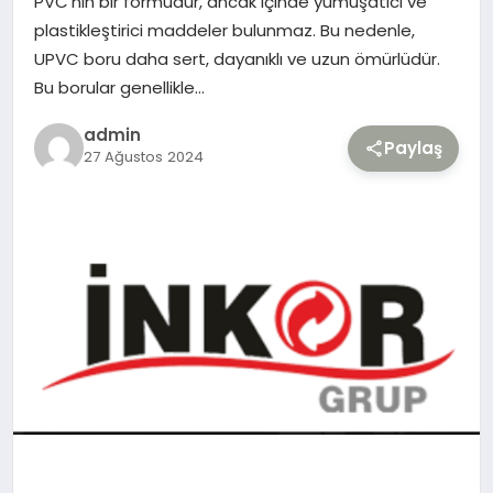
PVC’nin bir formudur, ancak içinde yumuşatıcı ve
plastikleştirici maddeler bulunmaz. Bu nedenle,
TEKNOLOJI
UPVC boru daha sert, dayanıklı ve uzun ömürlüdür.
Bu borular genellikle…
YAŞAM
admin
Paylaş
27 Ağustos 2024