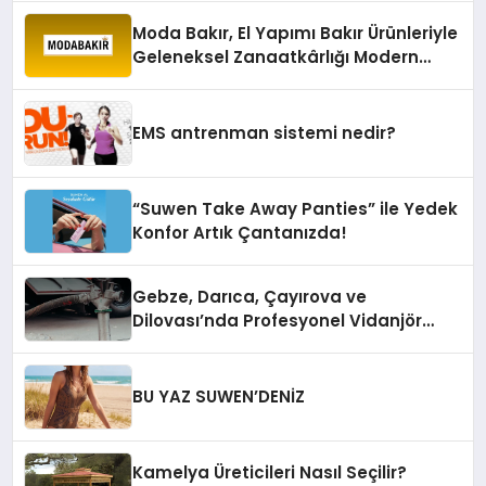
Moda Bakır, El Yapımı Bakır Ürünleriyle
Geleneksel Zanaatkârlığı Modern
Yaşam Alanlarına Taşıyor
EMS antrenman sistemi nedir?
“Suwen Take Away Panties” ile Yedek
Konfor Artık Çantanızda!
Gebze, Darıca, Çayırova ve
Dilovası’nda Profesyonel Vidanjör
Hizmetleri
BU YAZ SUWEN’DENİZ
Kamelya Üreticileri Nasıl Seçilir?