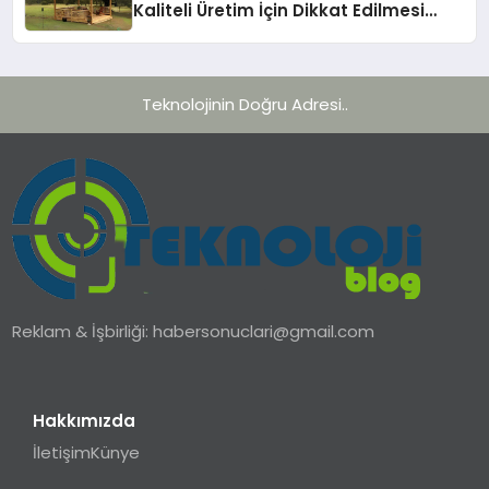
Kaliteli Üretim İçin Dikkat Edilmesi
Gereken 10 Kriter
Teknolojinin Doğru Adresi..
Reklam & İşbirliği:
habersonuclari@gmail.com
Hakkımızda
İletişim
Künye