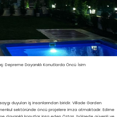
taş: Depreme Dayanıklı Konutlarda Öncü İsim
saygı duyulan iş insanlarından biridir. Villade Garden
imenkul sektöründe öncü projelere imza atmaktadır. Edirne
eme dayanıklı konutlar inşa eden Öztaş, bölgede güvenli ve