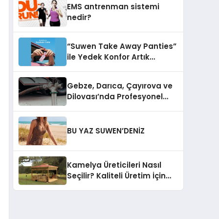
EMS antrenman sistemi
nedir?
“Suwen Take Away Panties”
ile Yedek Konfor Artık
Çantanızda!
Gebze, Darıca, Çayırova ve
Dilovası’nda Profesyonel
Vidanjör Hizmetleri
BU YAZ SUWEN’DENİZ
Kamelya Üreticileri Nasıl
Seçilir? Kaliteli Üretim İçin
Dikkat Edilmesi Gereken 10
Kriter