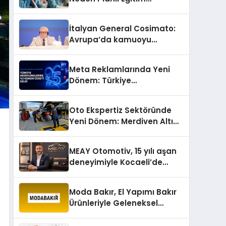
Önemlidir?
İtalyan General Cosimato:
Avrupa’da kamuoyu
barıştan yana
Meta Reklamlarında Yeni
Dönem: Türkiye
Hedeflemelerine Yüzde 5
Konum Ücreti Geldi
Oto Ekspertiz Sektöründe
Yeni Dönem: Merdiven Altı
İşletmeler Tarih Oluyor
MEAY Otomotiv, 15 yılı aşan
deneyimiyle Kocaeli’de
büyümesini sürdürüyor
Moda Bakır, El Yapımı Bakır
Ürünleriyle Geleneksel
Zanaatkârlığı Modern
Yaşam Alanlarına Taşıyor