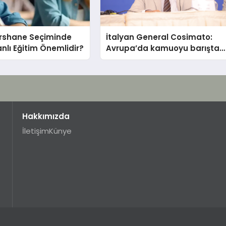
ershane Seçiminde
İtalyan General Cosimato:
nlı Eğitim Önemlidir?
Avrupa’da kamuoyu barıştan
yana
Hakkımızda
İletişim
Künye