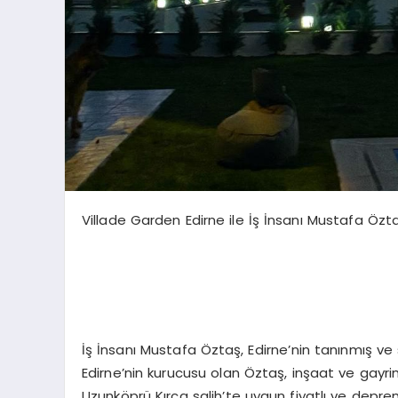
Villade Garden Edirne ile İş İnsanı Mustafa Öz
İş İnsanı Mustafa Öztaş, Edirne’nin tanınmış ve 
Edirne’nin kurucusu olan Öztaş, inşaat ve gayr
Uzunköprü Kırca salih’te uygun fiyatlı ve depr