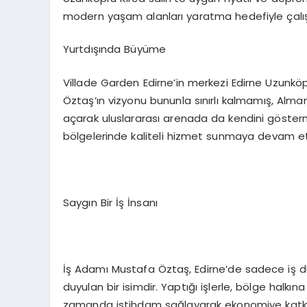
modern yaşam alanları yaratma hedefiyle çalış
Yurtdışında Büyüme
Villade Garden Edirne’in merkezi Edirne Uzunkö
Öztaş’ın vizyonu bununla sınırlı kalmamış, Alm
açarak uluslararası arenada da kendini göstermiş
bölgelerinde kaliteli hizmet sunmaya devam e
Saygın Bir İş İnsanı
İş Adamı Mustafa Öztaş, Edirne’de sadece iş 
duyulan bir isimdir. Yaptığı işlerle, bölge halk
zamanda istihdam sağlayarak ekonomiye katkıda 