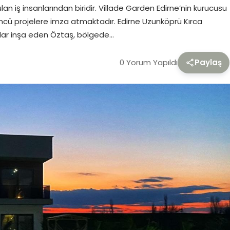
n iş insanlarından biridir. Villade Garden Edirne’nin kurucusu
cü projelere imza atmaktadır. Edirne Uzunköprü Kırca
tlar inşa eden Öztaş, bölgede…
0 Yorum Yapıldı
Paylaş