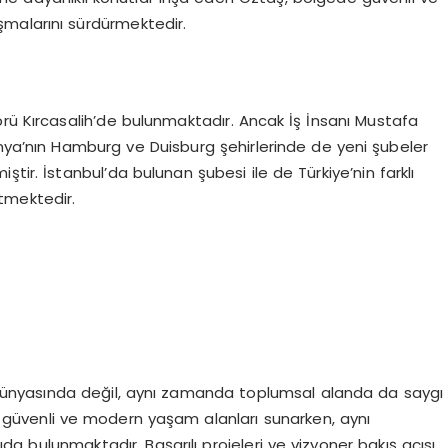
malarını sürdürmektedir.
prü Kırcasalih’de bulunmaktadır. Ancak İş İnsanı Mustafa
anya’nın Hamburg ve Duisburg şehirlerinde de yeni şubeler
tir. İstanbul’da bulunan şubesi ile de Türkiye’nin farklı
tmektedir.
dünyasında değil, aynı zamanda toplumsal alanda da saygı
ına güvenli ve modern yaşam alanları sunarken, aynı
bulunmaktadır. Başarılı projeleri ve vizyoner bakış açısı