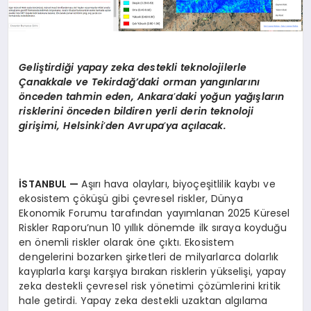
Geliştirdiği yapay zeka destekli teknolojilerle
Çanakkale ve Tekirdağ’daki orman yangınlarını
önceden tahmin eden, Ankara
’
daki yoğun yağışların
risklerini
ö
nceden bildiren yerli derin teknoloji
girişimi, Helsinki
’
den Avrupa
’
ya açılacak.
İSTANBUL
—
Aşırı hava olayları, biyoçeşitlilik kaybı ve
ekosistem çöküşü gibi çevresel riskler, Dünya
Ekonomik Forumu tarafından yayımlanan 2025 Küresel
Riskler Raporu’nun 10 yıllık dönemde ilk sıraya koyduğu
en önemli riskler olarak öne çıktı. Ekosistem
dengelerini bozarken şirketleri de milyarlarca dolarlık
kayıplarla karşı karşıya bırakan risklerin yükselişi, yapay
zeka destekli çevresel risk yönetimi çözümlerini kritik
hale getirdi. Yapay zeka destekli uzaktan algılama