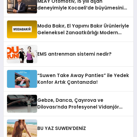
MEAY Otomotiv, 15 yılı aşan
deneyimiyle Kocaeli’de büyümesini
sürdürüyor
Moda Bakır, El Yapımı Bakır Ürünleriyle
Geleneksel Zanaatkârlığı Modern
Yaşam Alanlarına Taşıyor
EMS antrenman sistemi nedir?
“Suwen Take Away Panties” ile Yedek
Konfor Artık Çantanızda!
Gebze, Darıca, Çayırova ve
Dilovası’nda Profesyonel Vidanjör
Hizmetleri
BU YAZ SUWEN’DENİZ