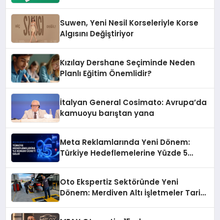
Suwen, Yeni Nesil Korseleriyle Korse
Algısını Değiştiriyor
Kızılay Dershane Seçiminde Neden
Planlı Eğitim Önemlidir?
İtalyan General Cosimato: Avrupa’da
kamuoyu barıştan yana
Meta Reklamlarında Yeni Dönem:
Türkiye Hedeflemelerine Yüzde 5
Konum Ücreti Geldi
Oto Ekspertiz Sektöründe Yeni
Dönem: Merdiven Altı İşletmeler Tarih
Oluyor