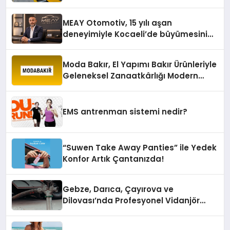
Oluyor
MEAY Otomotiv, 15 yılı aşan
deneyimiyle Kocaeli’de büyümesini
sürdürüyor
Moda Bakır, El Yapımı Bakır Ürünleriyle
Geleneksel Zanaatkârlığı Modern
Yaşam Alanlarına Taşıyor
EMS antrenman sistemi nedir?
“Suwen Take Away Panties” ile Yedek
Konfor Artık Çantanızda!
Gebze, Darıca, Çayırova ve
Dilovası’nda Profesyonel Vidanjör
Hizmetleri