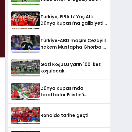
16’da
Türkiye, FIBA 17 Yaş Altı
Dünya Kupası’na galibiyetle
başladı
Türkiye-ABD maçını Cezayirli
hakem Mustapha Ghorbal
yönetecek
Gazi Koşusu yarın 100. kez
koşulacak
Dünya Kupası’nda
taraftarlar Filistin’i
unutmadı
Ronaldo tarihe geçti