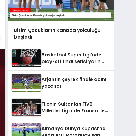
Bizim Çocuklar’ın Kanada yolculuğu
başladı
Basketbol Süper Ligi’nde
play-off final serisi yarın
başlayacak
Arjantin çeyrek finale adını
yazdırdı
Filenin Sultanları FIVB
Milletler Ligi’nde Fransa ile
karşılaşacak
Almanya Dünya Kupası’na
veda etti, Paraguay son