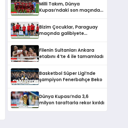
Milli Takım, Dünya
Kupası’ndaki son maçında
ABD ile karşılaşacak
Bizim Çocuklar, Paraguay
maçında galibiyete
odaklandı
Filenin Sultanları Ankara
etabını 4’te 4 ile tamamladı
Basketbol Süper Ligi’nde
şampiyon Fenerbahçe Beko
Dünya Kupası’nda 3,6
milyon taraftarla rekor kırıldı