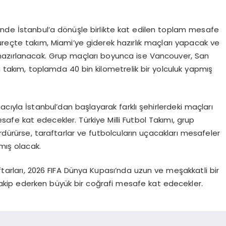
inde İstanbul’a dönüşle birlikte kat edilen toplam mesafe
süreçte takım, Miami’ye giderek hazırlık maçları yapacak ve
azırlanacak. Grup maçları boyunca ise Vancouver, San
takım, toplamda 40 bin kilometrelik bir yolculuk yapmış
cıyla İstanbul’dan başlayarak farklı şehirlerdeki maçları
safe kat edecekler. Türkiye Milli Futbol Takımı, grup
ürürse, taraftarlar ve futbolcuların uçacakları mesafeler
mış olacak.
aftarları, 2026 FIFA Dünya Kupası’nda uzun ve meşakkatli bir
akip ederken büyük bir coğrafi mesafe kat edecekler.