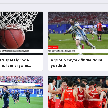
 Süper Ligi’nde
Arjantin çeyrek finale adını
inal serisi yarın
yazdırdı
ak