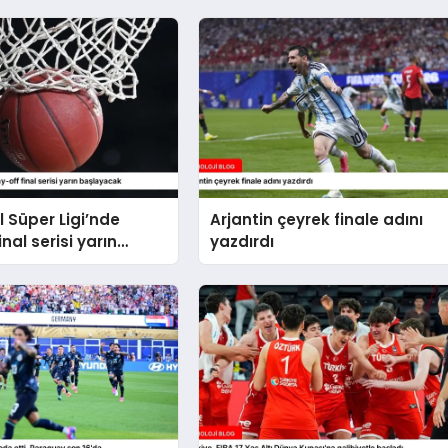
 Süper Ligi’nde
Arjantin çeyrek finale adını
inal serisi yarın
yazdırdı
ak