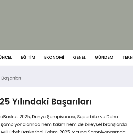
ÜNCEL
EĞITIM
EKONOMI
GENEL
GÜNDEM
TEKN
 Başarıları
25 Yılındaki Başarıları
 | EuroBasket 2025, Dünya Şampiyonası, Superbike ve Daha
nya şampiyonalarında hem takım hem de bireysel branşlarda
. A Milli Erkek Basketbol Takımı 2025 Avrupa Şampiyonası‘nda