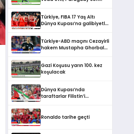
16’da
Türkiye, FIBA 17 Yaş Altı
Dünya Kupası’na galibiyetle
başladı
Türkiye-ABD maçını Cezayirli
hakem Mustapha Ghorbal
yönetecek
Gazi Koşusu yarın 100. kez
koşulacak
Dünya Kupası’nda
taraftarlar Filistin’i
unutmadı
Ronaldo tarihe geçti