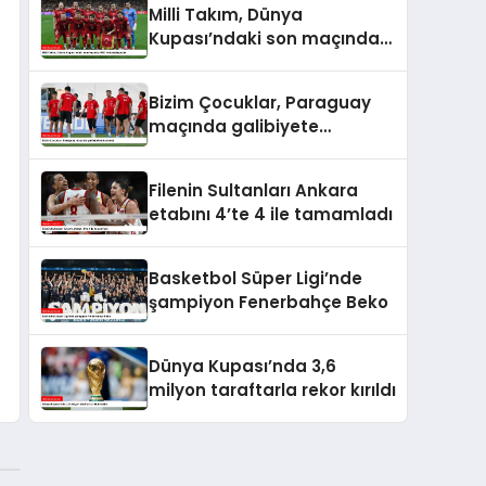
Milli Takım, Dünya
Kupası’ndaki son maçında
ABD ile karşılaşacak
Bizim Çocuklar, Paraguay
maçında galibiyete
odaklandı
Filenin Sultanları Ankara
etabını 4’te 4 ile tamamladı
Basketbol Süper Ligi’nde
şampiyon Fenerbahçe Beko
Dünya Kupası’nda 3,6
milyon taraftarla rekor kırıldı