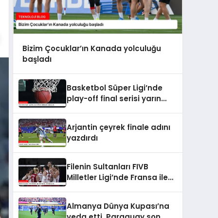
Bizim Çocuklar’ın Kanada yolculuğu
başladı
Basketbol Süper Ligi’nde
play-off final serisi yarın
başlayacak
Arjantin çeyrek finale adını
yazdırdı
Filenin Sultanları FIVB
Milletler Ligi’nde Fransa ile
karşılaşacak
Almanya Dünya Kupası’na
veda etti, Paraguay son