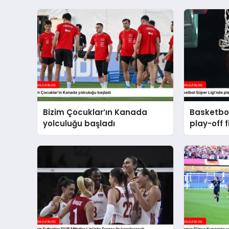
Bizim Çocuklar’ın Kanada
Basketbol
yolculuğu başladı
play-off f
başlayac