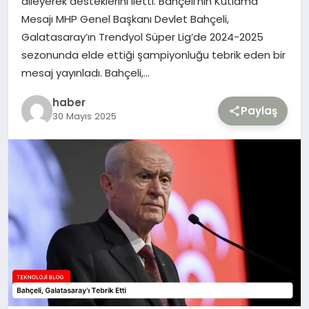
dileyerek desteklerini iletti. Bahçeli’nin Kutlama
Mesajı MHP Genel Başkanı Devlet Bahçeli,
TEKNOLOJI
Galatasaray’ın Trendyol Süper Lig’de 2024-2025
sezonunda elde ettiği şampiyonluğu tebrik eden bir
YAŞAM
mesaj yayınladı. Bahçeli,…
haber
Paylaş
30 Mayıs 2025