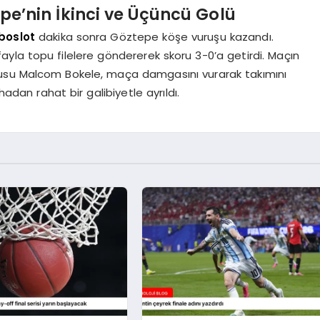
pe’nin İkinci ve Üçüncü Golü
boslot
dakika sonra Göztepe köşe vuruşu kazandı.
ayla topu filelere göndererek skoru 3-0’a getirdi. Maçın
cusu Malcom Bokele, maça damgasını vurarak takımını
hadan rahat bir galibiyetle ayrıldı.