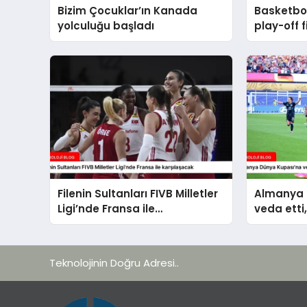
Bizim Çocuklar’ın Kanada
Basketbol
yolculuğu başladı
play-off f
başlayac
Filenin Sultanları FIVB Milletler
Almanya 
Ligi’nde Fransa ile
veda etti
karşılaşacak
Teknolojinin Doğru Adresi..