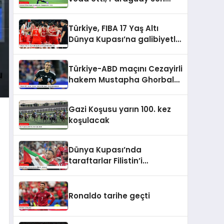
16’da
Türkiye, FIBA 17 Yaş Altı
Dünya Kupası’na galibiyetle
başladı
Türkiye-ABD maçını Cezayirli
hakem Mustapha Ghorbal
yönetecek
Gazi Koşusu yarın 100. kez
koşulacak
Dünya Kupası’nda
taraftarlar Filistin’i
unutmadı
Ronaldo tarihe geçti