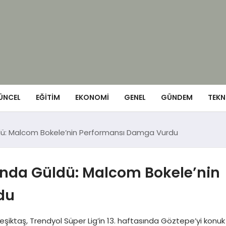
ÜNCEL
EĞITIM
EKONOMI
GENEL
GÜNDEM
TEKN
dü: Malcom Bokele’nin Performansı Damga Vurdu
sında Güldü: Malcom Bokele’nin
du
0 Beşiktaş, Trendyol Süper Lig’in 13. haftasında Göztepe’yi konuk