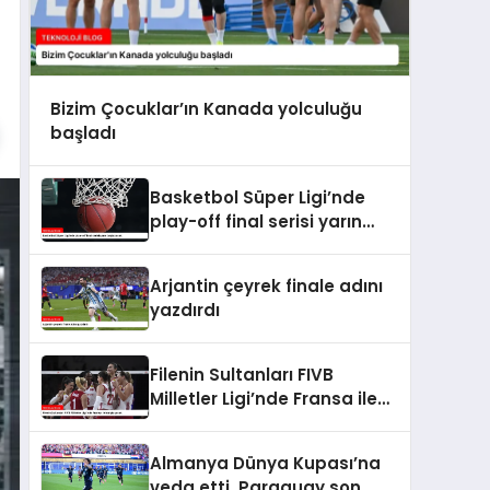
Bizim Çocuklar’ın Kanada yolculuğu
başladı
Basketbol Süper Ligi’nde
play-off final serisi yarın
başlayacak
Arjantin çeyrek finale adını
yazdırdı
Filenin Sultanları FIVB
Milletler Ligi’nde Fransa ile
karşılaşacak
Almanya Dünya Kupası’na
veda etti, Paraguay son