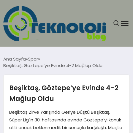
ANASAYFA
Ana Sayfa
Spor
Beşiktaş, Göztepe’ye Evinde 4-2 Mağlup Oldu
GÜNCEL
EĞITIM
Beşiktaş, Göztepe’ye Evinde 4-2
Mağlup Oldu
EKONOMI
Beşiktaş Zirve Yarışında Geriye Düştü Beşiktaş,
GENEL
Süper Lig’in 30. haftasında evinde Göztepe’yi konuk
etti ancak beklenmedik bir sonuçla karşılaştı. Maçta
GÜNDEM