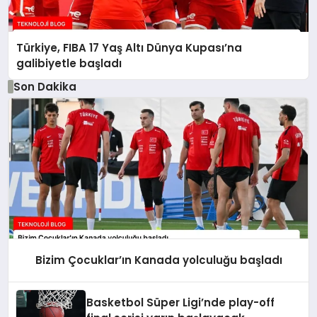
Türkiye, FIBA 17 Yaş Altı Dünya Kupası’na
galibiyetle başladı
Son Dakika
Bizim Çocuklar’ın Kanada yolculuğu başladı
Basketbol Süper Ligi’nde play-off