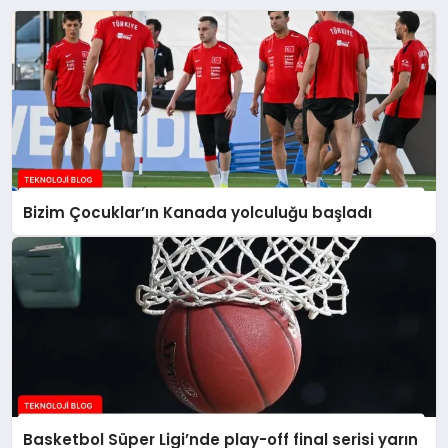
Bizim Çocuklar’ın Kanada yolculuğu başladı
Basketbol Süper Ligi’nde play-off final serisi yarın