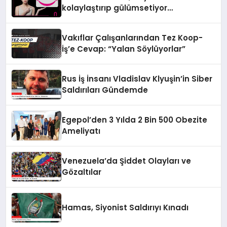
kolaylaştırıp gülümsetiyor…
Vakıflar Çalışanlarından Tez Koop-
İş’e Cevap: “Yalan Söylüyorlar”
Rus İş İnsanı Vladislav Klyuşin’in Siber
Saldırıları Gündemde
Egepol’den 3 Yılda 2 Bin 500 Obezite
Ameliyatı
Venezuela’da Şiddet Olayları ve
Gözaltılar
Hamas, Siyonist Saldırıyı Kınadı