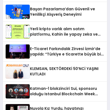
Başarı Pazarlama’dan Güvenli ve
Yenilikçi Alışveriş Deneyimi
Yerli kripto varlık alım satım
platformu, Kahin ile yapay zeka ve
blokzinciri ekosistemini birleştiriyor
E-Ticaret Farkındalık Zirvesi İzmir’de
yapıldı: “Türkiye e ticarette büyük bir
fırsata sahip”
KLEMSAN, SEKTÖRDEKİ 50’NCİ YAŞINI
KUTLADI
Katman-1 blokzinciri Sui, sponsoru
olduğu Istanbul Blockchain Week
2024’te yeni ürünlerini tanıttı
Nuvola Kız Yurdu, hayatınızı