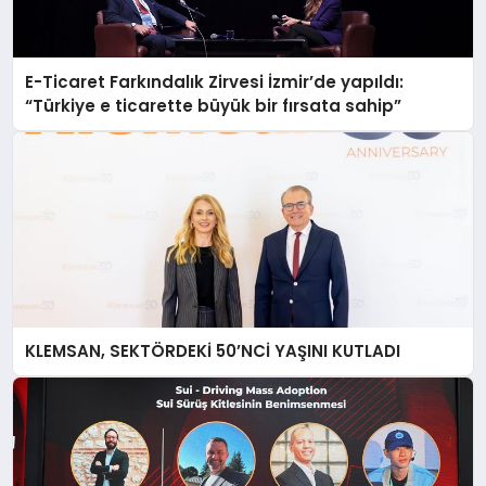
E-Ticaret Farkındalık Zirvesi İzmir’de yapıldı:
“Türkiye e ticarette büyük bir fırsata sahip”
KLEMSAN, SEKTÖRDEKİ 50’NCİ YAŞINI KUTLADI