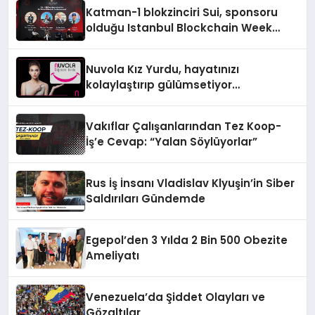
Katman-1 blokzinciri Sui, sponsoru
olduğu Istanbul Blockchain Week
2024’te yeni ürünlerini tanıttı
Nuvola Kız Yurdu, hayatınızı
kolaylaştırıp gülümsetiyor…
Vakıflar Çalışanlarından Tez Koop-
İş’e Cevap: “Yalan Söylüyorlar”
Rus İş İnsanı Vladislav Klyuşin’in Siber
Saldırıları Gündemde
Egepol’den 3 Yılda 2 Bin 500 Obezite
Ameliyatı
Venezuela’da Şiddet Olayları ve
Gözaltılar