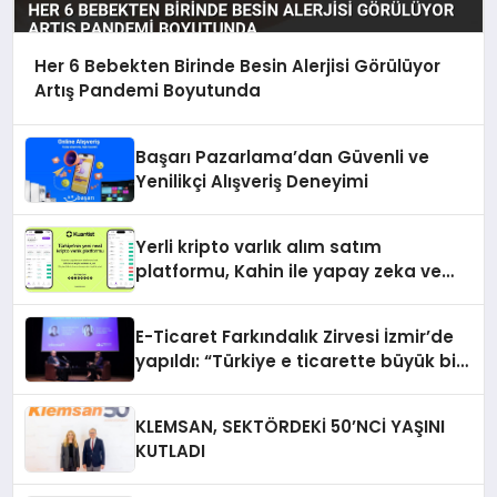
Her 6 Bebekten Birinde Besin Alerjisi Görülüyor
Artış Pandemi Boyutunda
Başarı Pazarlama’dan Güvenli ve
Yenilikçi Alışveriş Deneyimi
Yerli kripto varlık alım satım
platformu, Kahin ile yapay zeka ve
blokzinciri ekosistemini birleştiriyor
E-Ticaret Farkındalık Zirvesi İzmir’de
yapıldı: “Türkiye e ticarette büyük bir
fırsata sahip”
KLEMSAN, SEKTÖRDEKİ 50’NCİ YAŞINI
KUTLADI