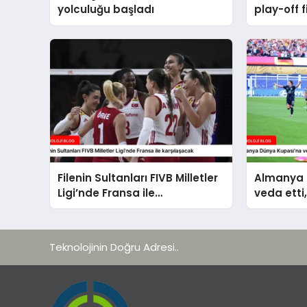
yolculuğu başladı
play-off f
başlayac
Filenin Sultanları FIVB Milletler
Almanya 
Ligi’nde Fransa ile
veda etti
karşılaşacak
Teknolojinin Doğru Adresi..