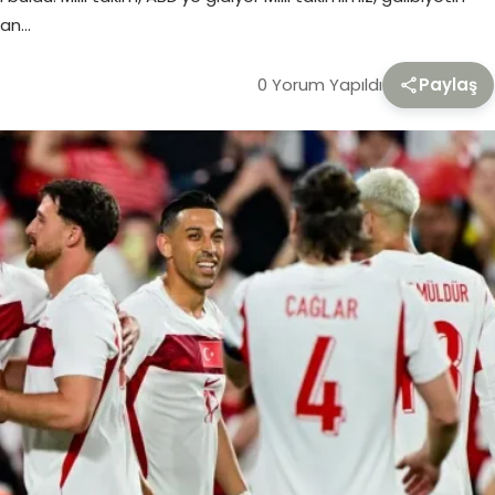
ran…
0 Yorum Yapıldı
Paylaş