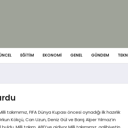
ÜNCEL
EĞITIM
EKONOMI
GENEL
GÜNDEM
TEKN
urdu
lli takımımız, FIFA Dünya Kupası öncesi oynadığı ilk hazırlık
un Kökçü, Can Uzun, Deniz Gül ve Barış Alper Yılmaz’ın
 buldu. Milli takım, ABD’ye gidiyor Milli takımımız, galibiyetin