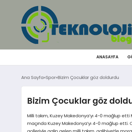
ANASAYFA
G
Ana Sayfa
Spor
Bizim Çocuklar göz doldurdu
Bizim Çocuklar göz dold
Milli takım, Kuzey Makedonya’yı 4-0 mağlup etti Mi
maçında Kuzey Makedonya’yı 4-0 mağlup etti. Ork
golleriyle galip gelen milli takım, galibiyetle moral