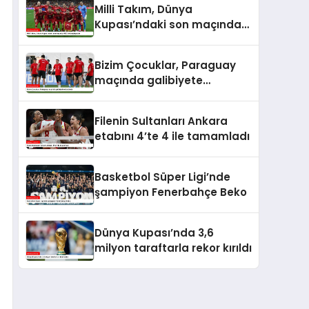
Milli Takım, Dünya
Kupası’ndaki son maçında
ABD ile karşılaşacak
Bizim Çocuklar, Paraguay
maçında galibiyete
odaklandı
Filenin Sultanları Ankara
etabını 4’te 4 ile tamamladı
Basketbol Süper Ligi’nde
şampiyon Fenerbahçe Beko
Dünya Kupası’nda 3,6
milyon taraftarla rekor kırıldı