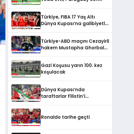
16’da
Türkiye, FIBA 17 Yaş Altı
Dünya Kupası’na galibiyetle
başladı
Türkiye-ABD maçını Cezayirli
hakem Mustapha Ghorbal
yönetecek
Gazi Koşusu yarın 100. kez
koşulacak
Dünya Kupası’nda
taraftarlar Filistin’i
unutmadı
Ronaldo tarihe geçti