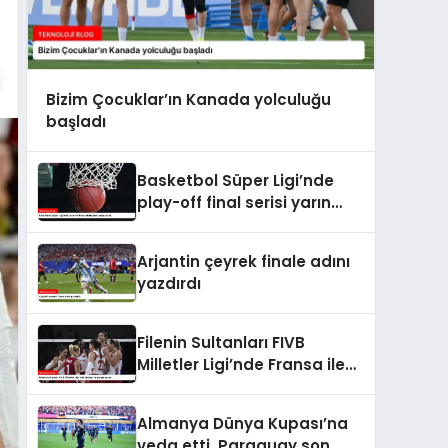
Bizim Çocuklar’ın Kanada yolculuğu
başladı
Basketbol Süper Ligi’nde
play-off final serisi yarın
başlayacak
Arjantin çeyrek finale adını
yazdırdı
Filenin Sultanları FIVB
Milletler Ligi’nde Fransa ile
karşılaşacak
Almanya Dünya Kupası’na
veda etti, Paraguay son