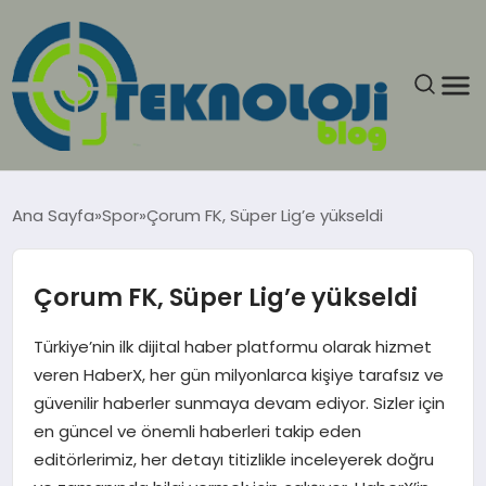
ANASAYFA
Ana Sayfa
Spor
Çorum FK, Süper Lig’e yükseldi
GÜNCEL
Çorum FK, Süper Lig’e yükseldi
EĞITIM
Türkiye’nin ilk dijital haber platformu olarak hizmet
EKONOMI
veren HaberX, her gün milyonlarca kişiye tarafsız ve
güvenilir haberler sunmaya devam ediyor. Sizler için
GENEL
en güncel ve önemli haberleri takip eden
editörlerimiz, her detayı titizlikle inceleyerek doğru
GÜNDEM