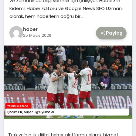
ve zamanında bilgi vermek için çalışıyor. HaberX’in
Kıdemli Haber Editörü ve Google News SEO Uzmanı
TEKNOLOJI
olarak, hem haberlerin doğru bir…
haber
YAŞAM
Paylaş
25 Mayıs 2026
Türkiye’nin ilk dijital haber platformu olarak hizmet