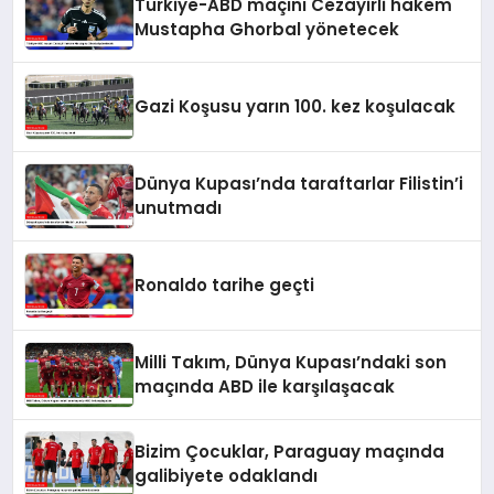
Türkiye-ABD maçını Cezayirli hakem
Mustapha Ghorbal yönetecek
Gazi Koşusu yarın 100. kez koşulacak
Dünya Kupası’nda taraftarlar Filistin’i
unutmadı
Ronaldo tarihe geçti
Milli Takım, Dünya Kupası’ndaki son
maçında ABD ile karşılaşacak
Bizim Çocuklar, Paraguay maçında
galibiyete odaklandı